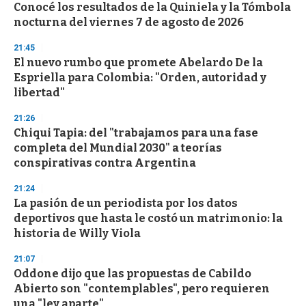
e
Conocé los resultados de la Quiniela y la Tómbola
c
nocturna del viernes 7 de agosto de 2026
o
n
d
21:45
s
El nuevo rumbo que promete Abelardo De la
Espriella para Colombia: "Orden, autoridad y
libertad"
21:26
Chiqui Tapia: del "trabajamos para una fase
completa del Mundial 2030" a teorías
conspirativas contra Argentina
21:24
La pasión de un periodista por los datos
deportivos que hasta le costó un matrimonio: la
historia de Willy Viola
21:07
Oddone dijo que las propuestas de Cabildo
Abierto son "contemplables", pero requieren
una "ley aparte"