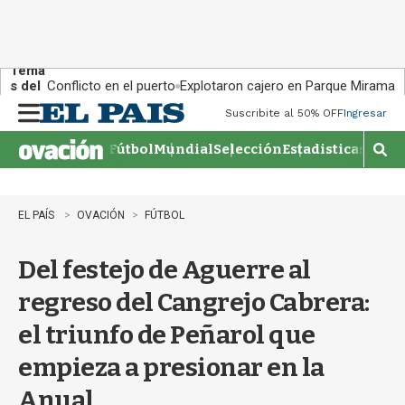
Tema
s del
Conflicto en el puerto
Explotaron cajero en Parque Miramar
día:
Suscribite al 50% OFF
Ingresar
M
e
Fútbol
Mundial
Selección
Estadisticas
Agen
n
M
u
o
s
t
EL PAÍS
OVACIÓN
FÚTBOL
r
a
Del festejo de Aguerre al
r
b
regreso del Cangrejo Cabrera:
�
s
el triunfo de Peñarol que
q
u
empieza a presionar en la
e
d
Anual