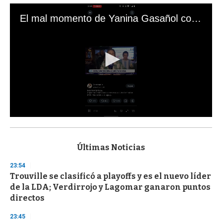
El mal momento de Yanina Gasañol con un hincha argentino en "Subrayado"
0
s
e
c
Últimas Noticias
o
n
23:54
d
Trouville se clasificó a playoffs y es el nuevo líder
s
o
de la LDA; Verdirrojo y Lagomar ganaron puntos
f
directos
3
3
s
23:45