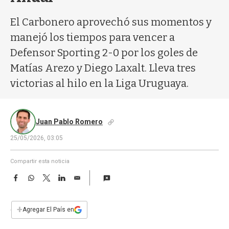
a
El Carbonero aprovechó sus momentos y
manejó los tiempos para vencer a
Defensor Sporting 2-0 por los goles de
Matías Arezo y Diego Laxalt. Lleva tres
victorias al hilo en la Liga Uruguaya.
Juan Pablo Romero
25/05/2026, 03:05
Compartir esta noticia
F
W
T
L
E
a
h
w
i
m
c
a
i
n
a
e
t
t
k
i
+
Agregar El País en
b
s
t
e
l
o
A
e
d