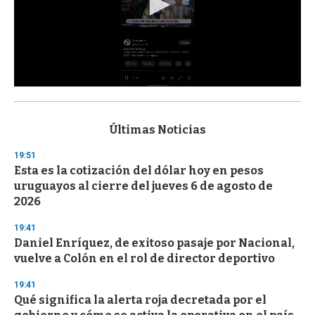
0
s
e
c
Últimas Noticias
o
n
19:51
d
Esta es la cotización del dólar hoy en pesos
s
o
uruguayos al cierre del jueves 6 de agosto de
f
2026
3
3
s
19:41
e
Daniel Enríquez, de exitoso pasaje por Nacional,
c
vuelve a Colón en el rol de director deportivo
o
n
d
19:41
s
Qué significa la alerta roja decretada por el