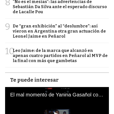
8
"No es el mesías": las advertencias de
Sebastián Da Silva ante el esperado discurso
de Lacalle Pou
9
De “gran exhibición” al “deslumbre”: así
vieron en Argentina otra gran actuación de
Leonel Jaime en Peñarol
10
Leo Jaime: de la marca que alcanzó en
apenas cuatro partidos en Peñarol al MVP de
la final con más que gambetas
Te puede interesar
El mal momento de Yanina Gasañol con un hincha argentino en "Subrayado"