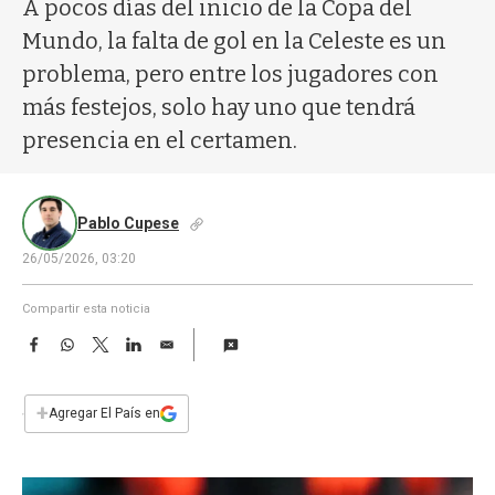
a
A pocos días del inicio de la Copa del
Mundo, la falta de gol en la Celeste es un
problema, pero entre los jugadores con
más festejos, solo hay uno que tendrá
presencia en el certamen.
Pablo Cupese
26/05/2026, 03:20
Compartir esta noticia
F
W
T
L
E
a
h
w
i
m
c
a
i
n
a
e
t
t
k
i
+
Agregar El País en
b
s
t
e
l
o
A
e
d
o
p
r
I
k
p
n