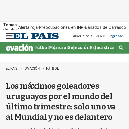
Temas
Alerta roja
Preocupaciones en INR
Bañados de Carrasco
del día:
Suscribite al 50% OFF
Ingresar
M
e
Fútbol
Mundial
Selección
Estadisticas
Agen
n
M
u
o
s
t
EL PAÍS
OVACIÓN
FÚTBOL
r
a
Los máximos goleadores
r
b
uruguayos por el mundo del
�
s
último trimestre: solo uno va
q
u
al Mundial y no es delantero
e
d