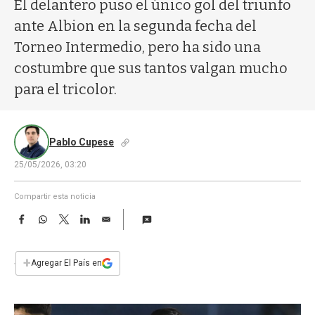
a
El delantero puso el único gol del triunfo
ante Albion en la segunda fecha del
Torneo Intermedio, pero ha sido una
costumbre que sus tantos valgan mucho
para el tricolor.
Pablo Cupese
25/05/2026, 03:20
Compartir esta noticia
F
W
T
L
E
a
h
w
i
m
c
a
i
n
a
e
t
t
k
i
+
Agregar El País en
b
s
t
e
l
o
A
e
d
o
p
r
I
k
p
n