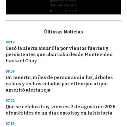
0
s
e
c
Últimas Noticias
o
n
08:19
d
Cesó la alerta amarilla por vientos fuertes y
s
o
persistentes que abarcaba desde Montevideo
f
hasta el Chuy
3
3
s
08:09
e
Un muerto, miles de personas sin luz, árboles
c
caídos y techos volados por el temporal que
o
n
ameritó alerta roja
d
s
07:52
Qué se celebra hoy, viernes 7 de agosto de 2026:
efemérides de un día como hoy en la historia
07:39