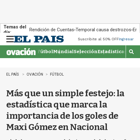
Temas del
Rendición de Cuentas
Temporal causa destrozos
En 
día:
Suscribite al 50% OFF
Ingresar
M
e
Fútbol
Mundial
Selección
Estadisticas
Agen
n
M
u
o
s
t
EL PAÍS
OVACIÓN
FÚTBOL
r
a
Más que un simple festejo: la
r
b
estadística que marca la
�
s
importancia de los goles de
q
u
Maxi Gómez en Nacional
e
d