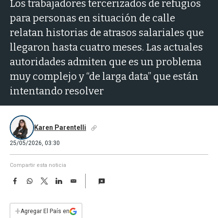
a
Los trabajadores tercerizados de refugios
para personas en situación de calle
relatan historias de atrasos salariales que
llegaron hasta cuatro meses. Las actuales
autoridades admiten que es un problema
muy complejo y “de larga data” que están
intentando resolver
Karen Parentelli
25/05/2026, 03:30
Compartir esta noticia
F
W
T
L
E
a
h
w
i
m
c
a
i
n
a
e
t
t
k
i
+
Agregar El País en
b
s
t
e
l