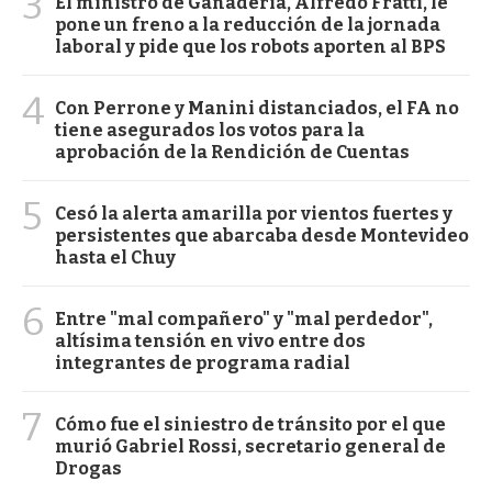
3
El ministro de Ganadería, Alfredo Fratti, le
pone un freno a la reducción de la jornada
laboral y pide que los robots aporten al BPS
4
Con Perrone y Manini distanciados, el FA no
tiene asegurados los votos para la
aprobación de la Rendición de Cuentas
5
Cesó la alerta amarilla por vientos fuertes y
persistentes que abarcaba desde Montevideo
hasta el Chuy
6
Entre "mal compañero" y "mal perdedor",
altísima tensión en vivo entre dos
integrantes de programa radial
7
Cómo fue el siniestro de tránsito por el que
murió Gabriel Rossi, secretario general de
Drogas