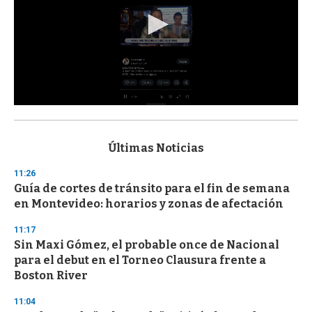
0
s
e
c
Últimas Noticias
o
n
11:26
d
Guía de cortes de tránsito para el fin de semana
s
o
en Montevideo: horarios y zonas de afectación
f
3
11:17
3
s
Sin Maxi Gómez, el probable once de Nacional
e
para el debut en el Torneo Clausura frente a
c
Boston River
o
n
d
11:04
s