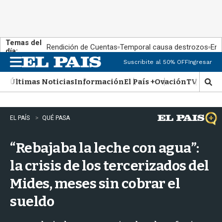
Temas del
Rendición de Cuentas
Temporal causa destrozos
En 
día:
Suscribite al 50% OFF
Ingresar
M
e
Últimas Noticias
Información
El País +
Ovación
TV Show
n
M
u
o
s
t
EL PAÍS
QUÉ PASA
r
a
“Rebajaba la leche con agua”:
r
b
la crisis de los tercerizados del
�
s
Mides, meses sin cobrar el
q
u
sueldo
e
d