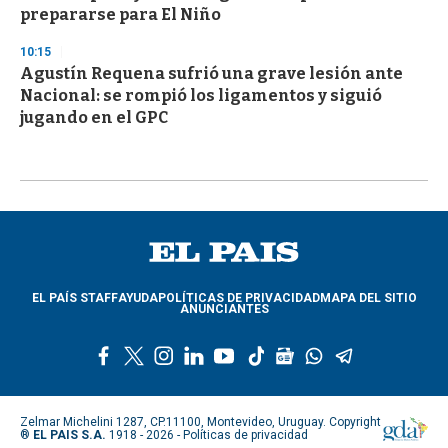
prepararse para El Niño
10:15
Agustín Requena sufrió una grave lesión ante
Nacional: se rompió los ligamentos y siguió
jugando en el GPC
EL PAÍS STAFF
AYUDA
POLÍTICAS DE PRIVACIDAD
MAPA DEL SITIO
ANUNCIANTES
f
t
i
l
y
t
g
w
t
a
w
n
i
o
i
o
h
e
c
i
s
n
u
k
o
a
l
e
t
t
k
t
t
g
t
e
Zelmar Michelini 1287, CP.11100, Montevideo, Uruguay. Copyright
b
t
a
e
u
o
l
s
g
®
EL PAIS S.A.
1918 - 2026 -
Políticas de privacidad