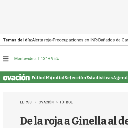
Temas del día:
Alerta roja
Preocupaciones en INR
Bañados de Ca
Montevideo, T 13° H 95%
M
e
n
u
Fútbol
Mundial
Selección
Estadisticas
Agenda
EL PAÍS
OVACIÓN
FÚTBOL
De la roja a Ginella al