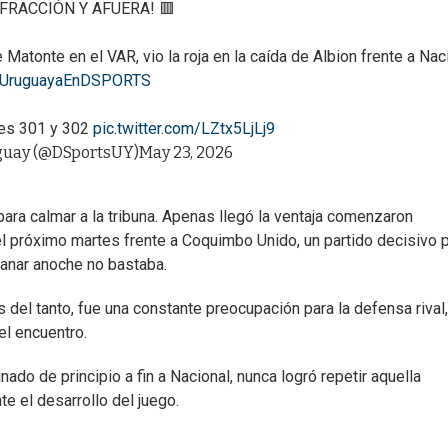
FRACCIÓN Y AFUERA! 🟥
e Matonte en el VAR, vio la roja en la caída de Albion frente a Nac
aUruguayaEnDSPORTS
les 301 y 302
pic.twitter.com/LZtx5LjLj9
uay (@DSportsUY)
May 23, 2026
 para calmar a la tribuna. Apenas llegó la ventaja comenzaron
 próximo martes frente a Coquimbo Unido, un partido decisivo 
 ganar anoche no bastaba.
el tanto, fue una constante preocupación para la defensa rival,
el encuentro.
do de principio a fin a Nacional, nunca logró repetir aquella
e el desarrollo del juego.