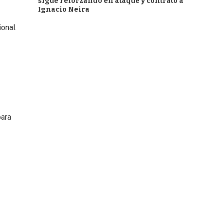
sigue reforzando en ataque y contrató a
Ignacio Neira
ional.
para