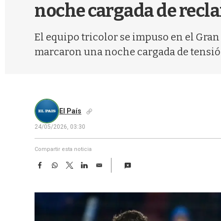
noche cargada de recl
El equipo tricolor se impuso en el Gran 
marcaron una noche cargada de tensión
El País
24/05/2026, 03:30
Compartir esta noticia
F
W
T
L
E
a
h
w
i
m
c
a
i
n
a
e
t
t
k
i
b
s
t
e
l
o
A
e
d