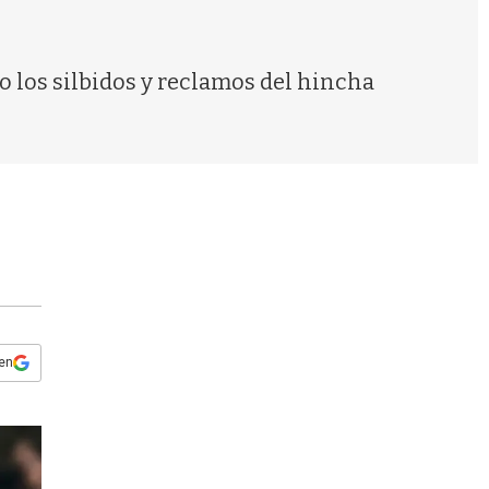
s
q
u
e
ro los silbidos y reclamos del hincha
d
a
 en