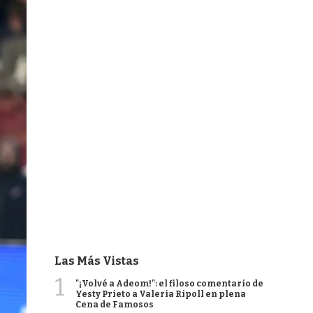
Las Más Vistas
1
"¡Volvé a Adeom!": el filoso comentario de
Yesty Prieto a Valeria Ripoll en plena
Cena de Famosos