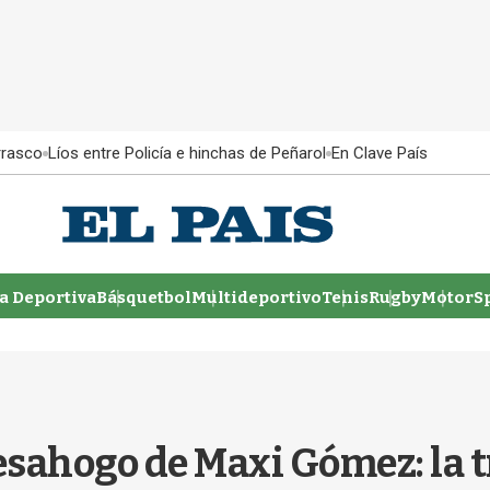
rrasco
Líos entre Policía e hinchas de Peñarol
En Clave País
 Deportiva
Básquetbol
Multideportivo
Tenis
Rugby
MotorSp
 desahogo de Maxi Gómez: la 