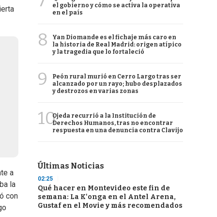
7
el gobierno y cómo se activa la operativa
ierta
en el país
8
Yan Diomande es el fichaje más caro en
la historia de Real Madrid: origen atípico
y la tragedia que lo fortaleció
9
Peón rural murió en Cerro Largo tras ser
alcanzado por un rayo; hubo desplazados
y destrozos en varias zonas
10
Ojeda recurrió a la Institución de
Derechos Humanos, tras no encontrar
respuesta en una denuncia contra Clavijo
Últimas Noticias
nte a
02:25
ba la
Qué hacer en Montevideo este fin de
ró con
semana: La K'onga en el Antel Arena,
Gustaf en el Movie y más recomendados
go