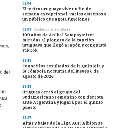
02:04
El teatro uruguayo vive un fin de
semana excepcional: varios estrenos y
l
un público que agota funciones
02:03
Exclusivo suscriptores
100 años de Aníbal Sampayo: tres
miradas al pionero de la canción
uruguaya que llegó a Japón y conquistó
enos,
TikTok
23:45
Conocé los resultados de la Quiniela y
la Tómbola nocturna del jueves 6 de
l del
agosto de 2026
23:43
ado
Uruguay cerró el grupo del
Sudamericano Femenino con derrota
mica
ante Argentina y jugará por el quinto
o
puesto
23:27
Altas y bajas de la Liga AUF: Albion se