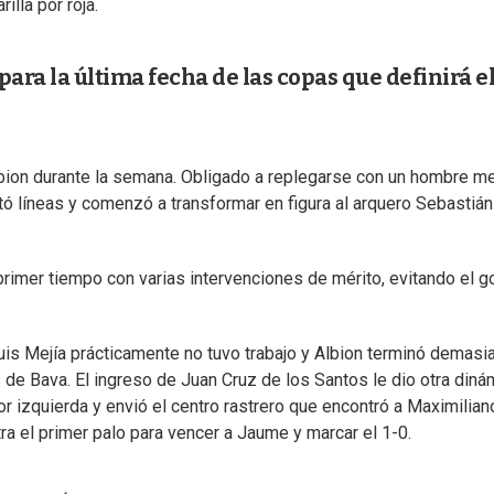
lla por roja.
ara la última fecha de las copas que definirá e
lbion durante la semana. Obligado a replegarse con un hombre m
ntó líneas y comenzó a transformar en figura al arquero Sebastián
primer tiempo con varias intervenciones de mérito, evitando el go
Luis Mejía prácticamente no tuvo trabajo y Albion terminó demasi
 de Bava. El ingreso de Juan Cruz de los Santos le dio otra diná
or izquierda y envió el centro rastrero que encontró a Maximilian
tra el primer palo para vencer a Jaume y marcar el 1-0.