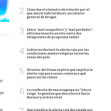
2
Cómo fue el siniestro de tránsito por el
que murió Gabriel Rossi, secretario
general de Drogas
3
Entre "mal compañero" y "mal perdedor",
altísima tensión en vivo entre dos
integrantes de programa radial
4
Gobierno declaró la alerta roja por las
condiciones meteorológicas en varias
zonas del país
5
Director del Sinae explicó qué implica la
alerta roja para zonas costeras y qué
pasa con las clases
el
6
La confesión de una uruguaya en "Ahora
 un
Caigo" Argentina que descolocó a Darío
Barassi y se hizo viral
lo
Qué significa la alerta roja decretada por