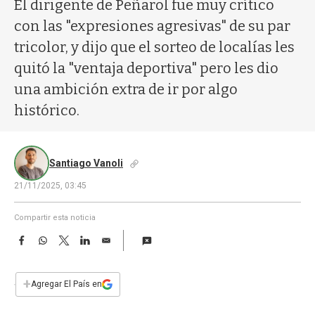
a
El dirigente de Peñarol fue muy crítico
con las "expresiones agresivas" de su par
tricolor, y dijo que el sorteo de localías les
quitó la "ventaja deportiva" pero les dio
una ambición extra de ir por algo
histórico.
Santiago Vanoli
21/11/2025, 03:45
Compartir esta noticia
F
W
T
L
E
a
h
w
i
m
c
a
i
n
a
e
t
t
k
i
+
Agregar El País en
b
s
t
e
l
o
A
e
d