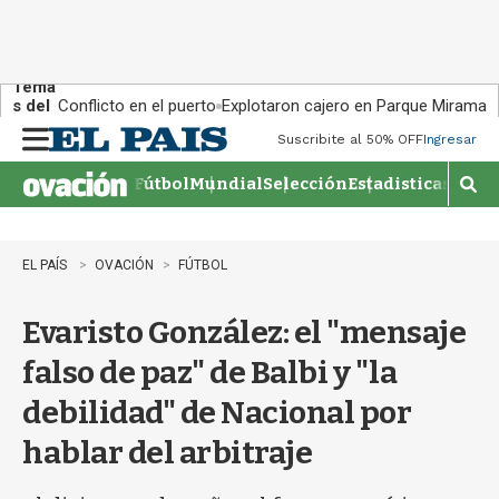
Tema
s del
Conflicto en el puerto
Explotaron cajero en Parque Miramar
día:
Suscribite al 50% OFF
Ingresar
M
e
Fútbol
Mundial
Selección
Estadisticas
Agen
n
M
u
o
s
t
EL PAÍS
OVACIÓN
FÚTBOL
r
a
Evaristo González: el "mensaje
r
b
falso de paz" de Balbi y "la
�
s
debilidad" de Nacional por
q
u
hablar del arbitraje
e
d