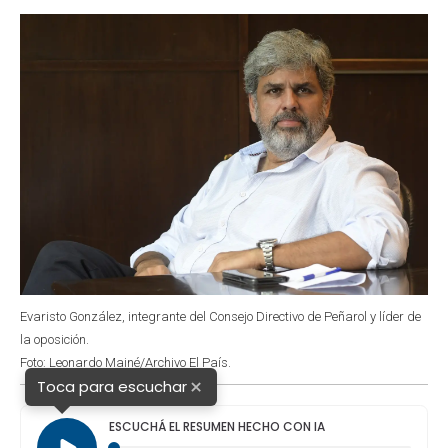
o
p
r
I
k
p
n
Evaristo González, integrante del Consejo Directivo de Peñarol y líder de
la oposición.
Foto: Leonardo Mainé/Archivo El País.
×
Toca para escuchar
ESCUCHÁ EL RESUMEN HECHO CON IA