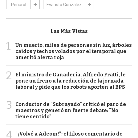
Peñarol
Evaristo González
Las Más Vistas
1
Un muerto, miles de personas sin luz, árboles
caídos y techos volados por el temporal que
ameritó alerta roja
2
El ministro de Ganadería, Alfredo Fratti, le
pone un freno a la reducción de la jornada
laboral y pide que los robots aporten al BPS
3
Conductor de "Subrayado" criticó el paro de
maestros y generó un fuerte debate: "No
tiene sentido"
4
"¡Volvé a Adeom!": el filoso comentario de