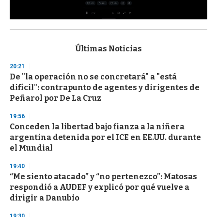
0
s
e
c
Últimas Noticias
o
n
20:21
d
De "la operación no se concretará" a "está
s
o
difícil": contrapunto de agentes y dirigentes de
f
Peñarol por De La Cruz
3
3
s
19:56
e
Conceden la libertad bajo fianza a la niñera
c
argentina detenida por el ICE en EE.UU. durante
o
n
el Mundial
d
s
19:40
“Me siento atacado” y “no pertenezco”: Matosas
respondió a AUDEF y explicó por qué vuelve a
dirigir a Danubio
19:30