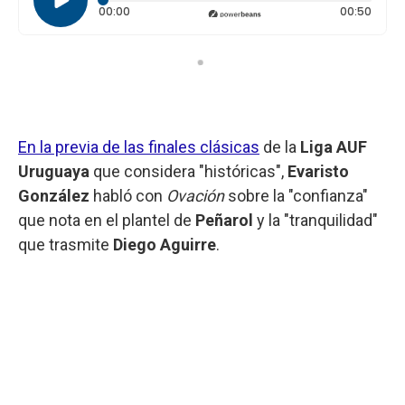
Tiempo transcurrido: 0 segundos
Durac
00:00
00:50
En la previa de las finales clásicas
de la
Liga AUF
Uruguaya
que considera "históricas",
Evaristo
González
habló con
Ovación
sobre la "confianza"
que nota en el plantel de
Peñarol
y la "tranquilidad"
que trasmite
Diego Aguirre
.