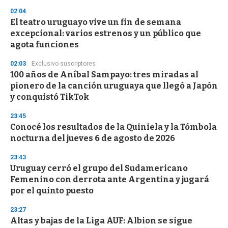
n
02:04
d
El teatro uruguayo vive un fin de semana
s
o
excepcional: varios estrenos y un público que
f
agota funciones
3
3
s
02:03
Exclusivo suscriptores
e
100 años de Aníbal Sampayo: tres miradas al
c
pionero de la canción uruguaya que llegó a Japón
o
n
y conquistó TikTok
d
s
23:45
Conocé los resultados de la Quiniela y la Tómbola
nocturna del jueves 6 de agosto de 2026
23:43
Uruguay cerró el grupo del Sudamericano
Femenino con derrota ante Argentina y jugará
por el quinto puesto
23:27
Altas y bajas de la Liga AUF: Albion se sigue