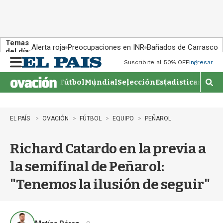
Temas
Alerta roja
Preocupaciones en INR
Bañados de Carrasco
del día:
Suscribite al 50% OFF
Ingresar
M
e
Fútbol
Mundial
Selección
Estadisticas
Agen
n
M
u
o
s
t
EL PAÍS
OVACIÓN
FÚTBOL
EQUIPO
PEÑAROL
r
a
Richard Catardo en la previa a
r
b
la semifinal de Peñarol:
�
s
"Tenemos la ilusión de seguir"
q
u
e
d