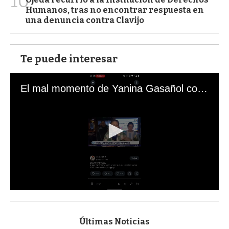
10
Humanos, tras no encontrar respuesta en
una denuncia contra Clavijo
Te puede interesar
El mal momento de Yanina Gasañol con un hincha argentino en "Subrayado"
0
s
e
c
Últimas Noticias
o