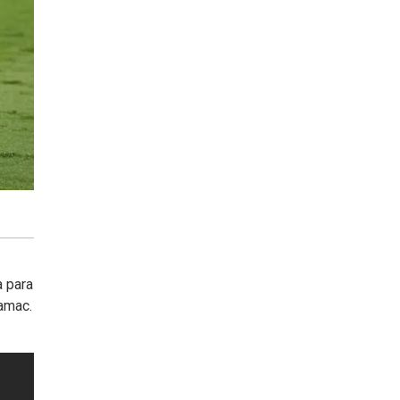
a para
Damac.