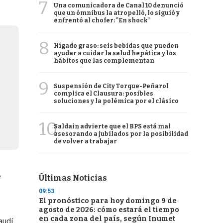
7
Una comunicadora de Canal 10 denunció
que un ómnibus la atropelló, lo siguió y
enfrentó al chofer: "En shock"
8
Hígado graso: seis bebidas que pueden
ayudar a cuidar la salud hepática y los
hábitos que las complementan
9
Suspensión de City Torque-Peñarol
complica el Clausura: posibles
soluciones y la polémica por el clásico
10
Saldain advierte que el BPS está mal
asesorando a jubilados por la posibilidad
de volver a trabajar
e
Últimas Noticias
09:53
El pronóstico para hoy domingo 9 de
agosto de 2026: cómo estará el tiempo
en cada zona del país, según Inumet
audí