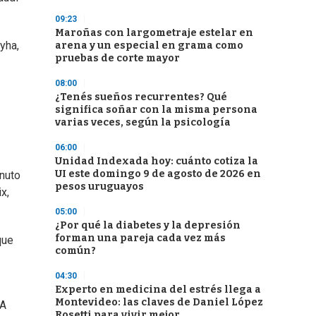
09:23
Maroñas con largometraje estelar en
yha,
arena y un especial en grama como
pruebas de corte mayor
08:00
¿Tenés sueños recurrentes? Qué
significa soñar con la misma persona
varias veces, según la psicología
06:00
Unidad Indexada hoy: cuánto cotiza la
UI este domingo 9 de agosto de 2026 en
inuto
pesos uruguayos
x,
05:00
¿Por qué la diabetes y la depresión
forman una pareja cada vez más
que
común?
04:30
Experto en medicina del estrés llega a
Montevideo: las claves de Daniel López
 A
Rosetti para vivir mejor