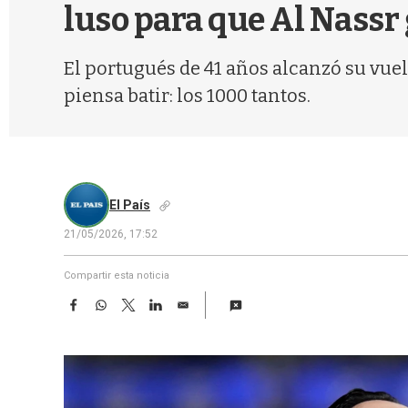
luso para que Al Nassr
El portugués de 41 años alcanzó su vuel
piensa batir: los 1000 tantos.
El País
21/05/2026, 17:52
Compartir esta noticia
F
W
T
L
E
a
h
w
i
m
c
a
i
n
a
e
t
t
k
i
b
s
t
e
l
o
A
e
d