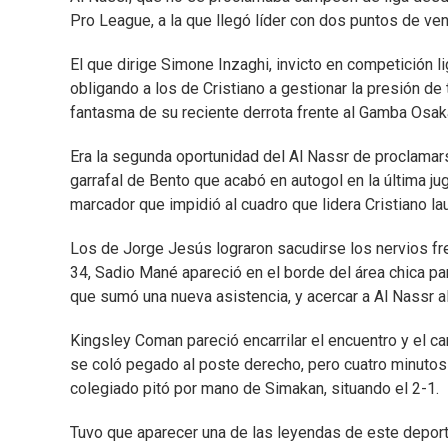
Pro League, a la que llegó líder con dos puntos de vent
El que dirige Simone Inzaghi, invicto en competición l
obligando a los de Cristiano a gestionar la presión de 
fantasma de su reciente derrota frente al Gamba Osaka
Era la segunda oportunidad del Al Nassr de proclamars
garrafal de Bento que acabó en autogol en la última jug
marcador que impidió al cuadro que lidera Cristiano lau
Los de Jorge Jesús lograron sacudirse los nervios fre
34, Sadio Mané apareció en el borde del área chica par
que sumó una nueva asistencia, y acercar a Al Nassr al 
Kingsley Coman pareció encarrilar el encuentro y el c
se coló pegado al poste derecho, pero cuatro minutos 
colegiado pitó por mano de Simakan, situando el 2-1.
Tuvo que aparecer una de las leyendas de este deporte