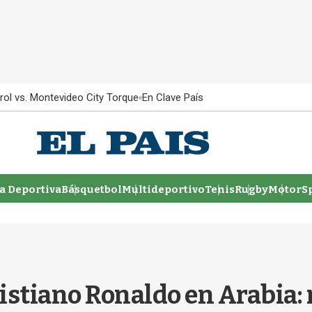
rol vs. Montevideo City Torque
En Clave País
 Deportiva
Básquetbol
Multideportivo
Tenis
Rugby
MotorSp
ristiano Ronaldo en Arabia: 