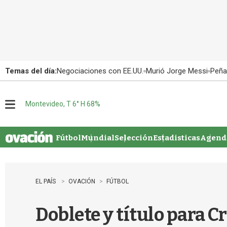
Temas del día:
Negociaciones con EE.UU.
Murió Jorge Messi
Peña
Montevideo, T 6° H 68%
M
e
n
u
Fútbol
Mundial
Selección
Estadisticas
Agenda
EL PAÍS
OVACIÓN
FÚTBOL
Doblete y título para C