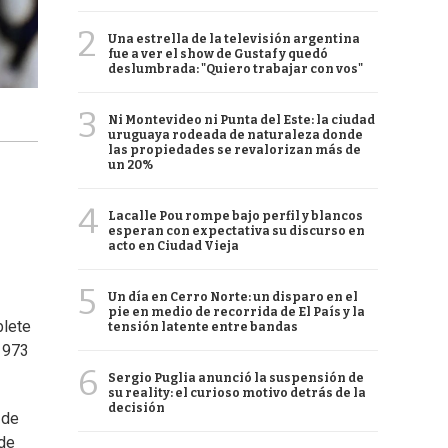
2
Una estrella de la televisión argentina
fue a ver el show de Gustaf y quedó
deslumbrada: "Quiero trabajar con vos"
3
Ni Montevideo ni Punta del Este: la ciudad
uruguaya rodeada de naturaleza donde
las propiedades se revalorizan más de
un 20%
4
Lacalle Pou rompe bajo perfil y blancos
esperan con expectativa su discurso en
acto en Ciudad Vieja
5
Un día en Cerro Norte: un disparo en el
pie en medio de recorrida de El País y la
blete
tensión latente entre bandas
s 973
6
Sergio Puglia anunció la suspensión de
su reality: el curioso motivo detrás de la
decisión
 de
 de