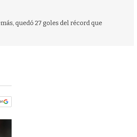
s
q
u
e
emás, quedó 27 goles del récord que
d
a
 en