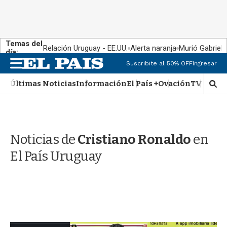
Temas del
Relación Uruguay - EE.UU.
Alerta naranja
Murió Gabriel 
día:
M
Suscribite al 50% OFF
Ingresar
e
n
Últimas Noticias
Información
El País +
Ovación
TV Show
M
u
o
s
t
r
Noticias de
Cristiano Ronaldo
en
a
r
El País Uruguay
b
�
s
q
u
e
d