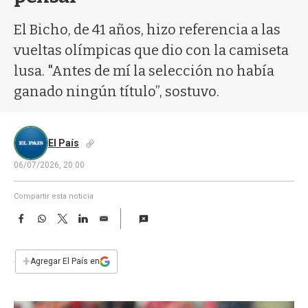
a
El Bicho, de 41 años, hizo referencia a las
vueltas olímpicas que dio con la camiseta
lusa. "Antes de mí la selección no había
ganado ningún título”, sostuvo.
El País
06/07/2026, 20:00
Compartir esta noticia
F
W
T
L
E
a
h
w
i
m
c
a
i
n
a
e
t
t
k
i
+
Agregar El País en
b
s
t
e
l
o
A
e
d
o
p
r
I