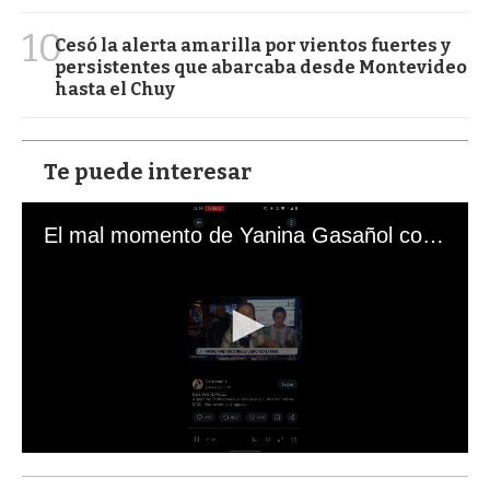
10
Cesó la alerta amarilla por vientos fuertes y
persistentes que abarcaba desde Montevideo
hasta el Chuy
Te puede interesar
El mal momento de Yanina Gasañol con un hincha argentino en "Subrayado"
0
s