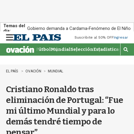
Temas del
Gobierno demanda a Cardama
Fenómeno de El Niño
día:
Suscribite al 50% OFF
Ingresar
M
e
Fútbol
Mundial
Selección
Estadisticas
Agen
n
M
u
o
s
t
EL PAÍS
OVACIÓN
MUNDIAL
r
a
Cristiano Ronaldo tras
r
b
eliminación de Portugal: “Fue
�
s
mi último Mundial y para lo
q
u
demás tendré tiempo de
e
d
pensar”