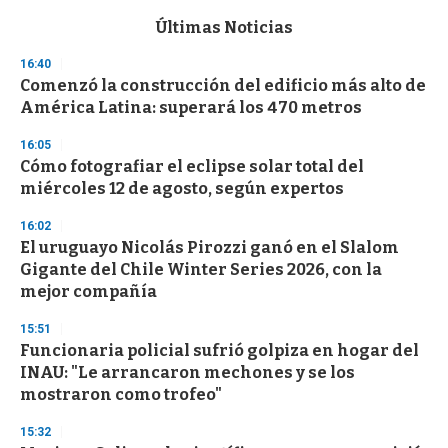
e
c
Últimas Noticias
o
n
16:40
d
Comenzó la construcción del edificio más alto de
s
o
América Latina: superará los 470 metros
f
3
16:05
3
s
Cómo fotografiar el eclipse solar total del
e
miércoles 12 de agosto, según expertos
c
o
16:02
n
d
El uruguayo Nicolás Pirozzi ganó en el Slalom
s
Gigante del Chile Winter Series 2026, con la
mejor compañía
15:51
Funcionaria policial sufrió golpiza en hogar del
INAU: "Le arrancaron mechones y se los
mostraron como trofeo"
15:32