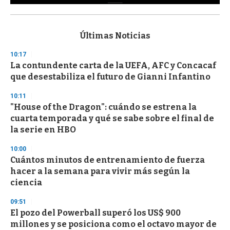
0
s
e
c
Últimas Noticias
o
n
10:17
d
La contundente carta de la UEFA, AFC y Concacaf
s
o
que desestabiliza el futuro de Gianni Infantino
f
3
10:11
3
s
"House of the Dragon": cuándo se estrena la
e
cuarta temporada y qué se sabe sobre el final de
c
la serie en HBO
o
n
d
10:00
s
Cuántos minutos de entrenamiento de fuerza
hacer a la semana para vivir más según la
ciencia
09:51
El pozo del Powerball superó los US$ 900
millones y se posiciona como el octavo mayor de