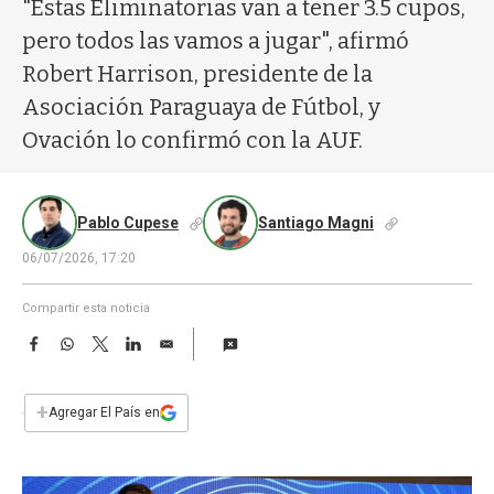
a
"Estas Eliminatorias van a tener 3.5 cupos,
pero todos las vamos a jugar", afirmó
Robert Harrison, presidente de la
Asociación Paraguaya de Fútbol, y
Ovación lo confirmó con la AUF.
Pablo Cupese
Santiago Magni
06/07/2026, 17:20
Compartir esta noticia
F
W
T
L
E
a
h
w
i
m
c
a
i
n
a
e
t
t
k
i
+
Agregar El País en
b
s
t
e
l
o
A
e
d
o
p
r
I
k
p
n