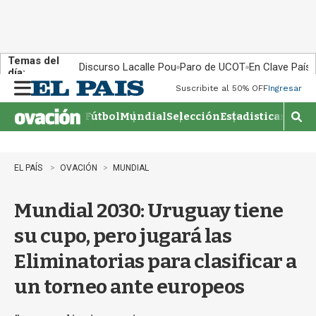
Temas del
Discurso Lacalle Pou
Paro de UCOT
En Clave País
día:
Suscribite al 50% OFF
Ingresar
M
e
Fútbol
Mundial
Selección
Estadisticas
Agen
n
M
u
o
s
t
EL PAÍS
OVACIÓN
MUNDIAL
r
a
Mundial 2030: Uruguay tiene
r
b
su cupo, pero jugará las
�
s
Eliminatorias para clasificar a
q
u
un torneo ante europeos
e
d