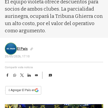
a
El equipo violeta ofrece descuentos para
socios de ambos clubes. La parcialidad
aurinegra, ocupará la Tribuna Ghierra con
un alto costo, por el valor del operativo
como argumento.
El País
20/05/2026, 17:10
Compartir esta noticia
F
W
T
L
E
a
h
w
i
m
c
a
i
n
a
e
t
t
k
i
+
Agregar El País en
b
s
t
e
l
o
A
e
d
o
p
r
I
k
p
n