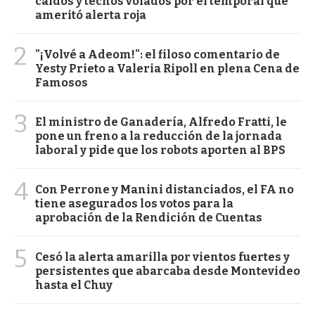
caídos y techos volados por el temporal que
ameritó alerta roja
2
"¡Volvé a Adeom!": el filoso comentario de
Yesty Prieto a Valeria Ripoll en plena Cena de
Famosos
3
El ministro de Ganadería, Alfredo Fratti, le
pone un freno a la reducción de la jornada
laboral y pide que los robots aporten al BPS
4
Con Perrone y Manini distanciados, el FA no
tiene asegurados los votos para la
aprobación de la Rendición de Cuentas
5
Cesó la alerta amarilla por vientos fuertes y
persistentes que abarcaba desde Montevideo
hasta el Chuy