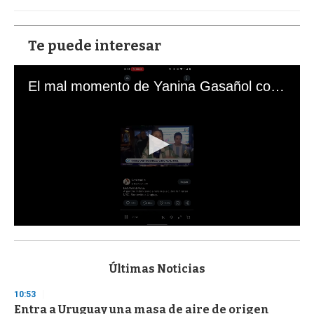
Te puede interesar
El mal momento de Yanina Gasañol con un hincha argentino en "Subrayado"
0
s
e
c
Últimas Noticias
o
n
10:53
d
Entra a Uruguay una masa de aire de origen
s