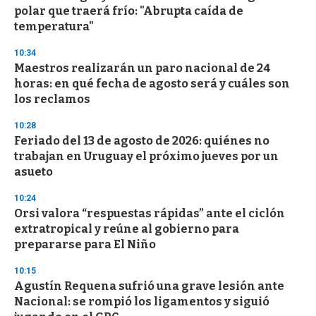
o
polar que traerá frío: "Abrupta caída de
f
temperatura"
3
3
s
10:34
e
Maestros realizarán un paro nacional de 24
c
horas: en qué fecha de agosto será y cuáles son
o
n
los reclamos
d
s
10:28
Feriado del 13 de agosto de 2026: quiénes no
trabajan en Uruguay el próximo jueves por un
asueto
10:24
Orsi valora “respuestas rápidas” ante el ciclón
extratropical y reúne al gobierno para
prepararse para El Niño
10:15
Agustín Requena sufrió una grave lesión ante
Nacional: se rompió los ligamentos y siguió