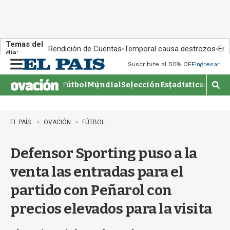
Temas del
Rendición de Cuentas
Temporal causa destrozos
En 
día:
Suscribite al 50% OFF
Ingresar
M
e
Fútbol
Mundial
Selección
Estadisticas
Agen
n
M
u
o
s
t
EL PAÍS
OVACIÓN
FÚTBOL
r
a
Defensor Sporting puso a la
r
b
venta las entradas para el
�
s
partido con Peñarol con
q
u
precios elevados para la visita
e
d