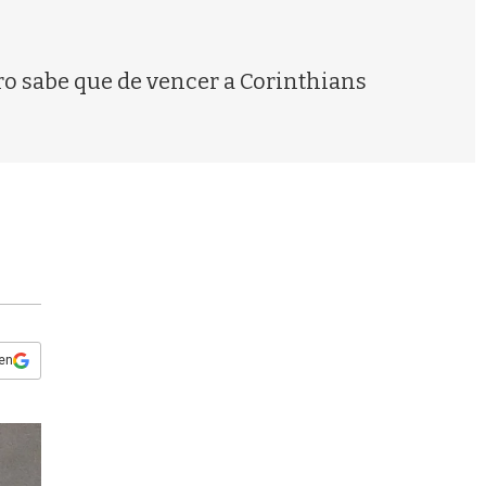
s
q
u
e
ro sabe que de vencer a Corinthians
d
a
 en