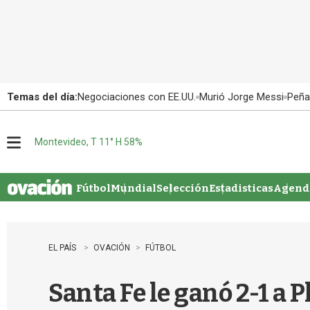
Temas del día:
Negociaciones con EE.UU.
Murió Jorge Messi
Peña
Montevideo, T 11° H 58%
M
e
n
u
Fútbol
Mundial
Selección
Estadisticas
Agenda
EL PAÍS
OVACIÓN
FÚTBOL
Santa Fe le ganó 2-1 a 