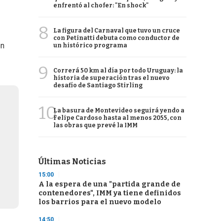
enfrentó al chofer: "En shock"
8
La figura del Carnaval que tuvo un cruce
con Petinatti debuta como conductor de
on
un histórico programa
9
Correrá 50 km al día por todo Uruguay: la
historia de superación tras el nuevo
desafío de Santiago Stirling
10
La basura de Montevideo seguirá yendo a
Felipe Cardoso hasta al menos 2055, con
las obras que prevé la IMM
Últimas Noticias
15:00
A la espera de una "partida grande de
contenedores", IMM ya tiene definidos
los barrios para el nuevo modelo
14:50