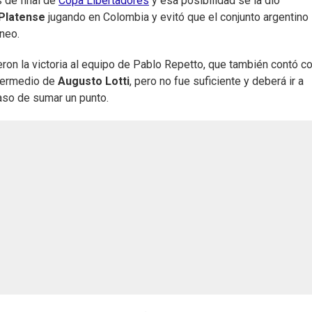
 de final de
Copa Libertadores
y esa posibilidad se la dio
Platense
jugando en Colombia y evitó que el conjunto argentino
rneo.
ieron la victoria al equipo de Pablo Repetto, que también contó c
ntermedio de
Augusto Lotti
, pero no fue suficiente y deberá ir a
caso de sumar un punto.