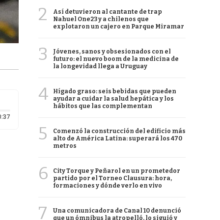
2
Así detuvieron al cantante de trap
Nahuel One23 y a chilenos que
explotaron un cajero en Parque Miramar
3
Jóvenes, sanos y obsesionados con el
futuro: el nuevo boom de la medicina de
la longevidad llega a Uruguay
4
Hígado graso: seis bebidas que pueden
ayudar a cuidar la salud hepática y los
hábitos que las complementan
Duración: 37 segundos
0:37
5
Comenzó la construcción del edificio más
alto de América Latina: superará los 470
metros
6
City Torque y Peñarol en un prometedor
partido por el Torneo Clausura: hora,
formaciones y dónde verlo en vivo
7
Una comunicadora de Canal 10 denunció
que un ómnibus la atropelló, lo siguió y