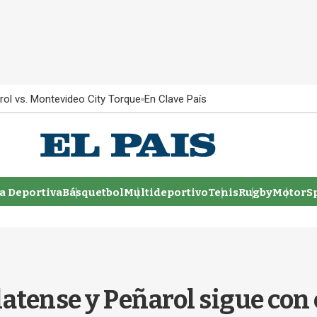
rol vs. Montevideo City Torque
En Clave País
 Deportiva
Básquetbol
Multideportivo
Tenis
Rugby
MotorSp
Platense y Peñarol sigue con