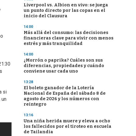
Liverpool vs. Albion en vivo: se juega
o
un punto directo por las copas en el
inicio del Clausura
14:00
Más allá del consumo: las decisiones
mo
financieras clave para vivir con menos
estrés y más tranquilidad
14:00
¿Morrón o paprika? Cuáles son sus
21:30
diferencias, propiedades y cuándo
os
conviene usar cada uno
13:28
El boleto ganador de la Lotería
a si
Nacional de España del sábado 8 de
agosto de 2026 y los números con
 un
reintegro
13:16
Una niña herida muere y eleva a ocho
los fallecidos por el tiroteo en escuela
de Tailandia