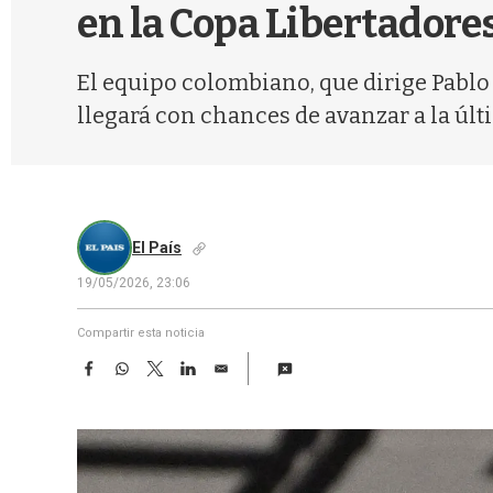
en la Copa Libertadore
El equipo colombiano, que dirige Pablo
llegará con chances de avanzar a la últ
El País
19/05/2026, 23:06
Compartir esta noticia
F
W
T
L
E
a
h
w
i
m
c
a
i
n
a
e
t
t
k
i
b
s
t
e
l
o
A
e
d