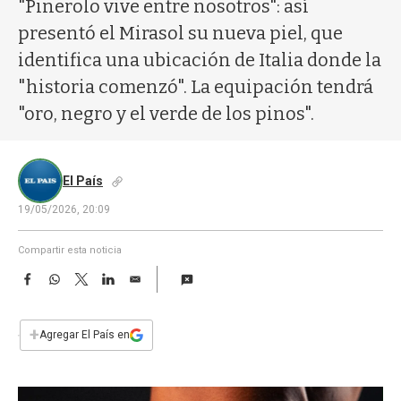
a
"Pinerolo vive entre nosotros": así
presentó el Mirasol su nueva piel, que
identifica una ubicación de Italia donde la
"historia comenzó". La equipación tendrá
"oro, negro y el verde de los pinos".
El País
19/05/2026, 20:09
Compartir esta noticia
F
W
T
L
E
a
h
w
i
m
c
a
i
n
a
e
t
t
k
i
+
Agregar El País en
b
s
t
e
l
o
A
e
d
o
p
r
I
k
p
n