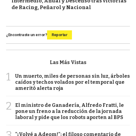
Intermedio, Anual y Descenso tras victorias
de Racing, Peñarol y Nacional
¿Encontraste un error?
Reportar
Las Más Vistas
1
Un muerto, miles de personas sin luz, árboles
caídos y techos volados por el temporal que
ameritó alerta roja
2
El ministro de Ganadería, Alfredo Fratti, le
pone un freno a la reducción de la jornada
laboral y pide que los robots aporten al BPS
3
"¡Volvé a Adeom!": el filoso comentario de