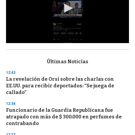
0
s
e
c
Últimas Noticias
o
n
12:43
d
La revelación de Orsi sobre las charlas con
s
o
EE.UU. para recibir deportados: “Se juega de
f
callado”
3
3
s
12:34
e
Funcionario de la Guardia Republicana fue
c
atrapado con más de $ 300.000 en perfumes de
o
n
contrabando
d
s
12:27