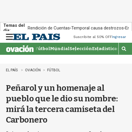
Temas del
Rendición de Cuentas
Temporal causa destrozos
En 
día:
Suscribite al 50% OFF
Ingresar
M
e
Fútbol
Mundial
Selección
Estadisticas
Agen
n
M
u
o
s
t
EL PAÍS
OVACIÓN
FÚTBOL
r
a
Peñarol y un homenaje al
r
b
pueblo que le dio su nombre:
�
s
mirá la tercera camiseta del
q
u
Carbonero
e
d