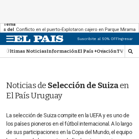
Tema
s del
Conflicto en el puerto
Explotaron cajero en Parque Miramar
día:
M
Suscribite al 50% OFF
Ingresar
e
n
Últimas Noticias
Información
El País +
Ovación
TV Show
M
u
o
s
t
r
Noticias de
Selección de Suiza
en
a
r
El País Uruguay
b
�
s
La selección de Suiza compite en la UEFA y es uno de
q
u
los países pioneros en el fútbol internacional. A lo largo
e
de sus participaciones en la Copa del Mundo, el equipo
d