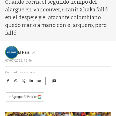
a
Cuando corría el segundo tiempo del
alargue en Vancouver, Granit Xhaka falló
en el despeje y el atacante colombiano
quedó mano a mano con el arquero, pero
falló.
El País
07/07/2026, 19:46
Compartir esta noticia
F
W
T
L
E
a
h
w
i
m
c
a
i
n
a
e
t
t
k
i
+
Agregar El País en
b
s
t
e
l
o
A
e
d
o
p
r
I
k
p
n