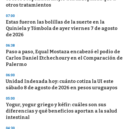
f
otros tratamientos
3
3
s
07:00
e
Estas fueron las bolillas de la suerte en la
c
Quiniela y Tómbola de ayer viernes 7 de agosto
o
n
de 2026
d
s
06:38
Paso a paso, Equal Mostaza encabezó el podio de
Carlos Daniel Etchechoury en el Comparación de
Palermo
06:00
Unidad Indexada hoy: cuánto cotiza la UI este
sábado 8 de agosto de 2026 en pesos uruguayos
05:00
Yogur, yogur griego y kéfir: cuáles son sus
diferencias y qué beneficios aportan a la salud
intestinal
04:30