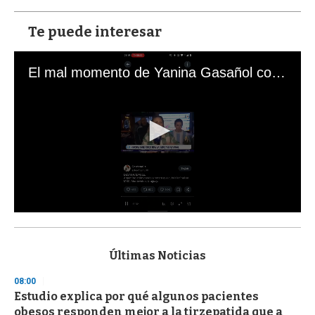
Te puede interesar
El mal momento de Yanina Gasañol con un hincha argentino en "Subrayado"
0
s
e
c
Últimas Noticias
o
n
08:00
d
Estudio explica por qué algunos pacientes
s
o
obesos responden mejor a la tirzepatida que a