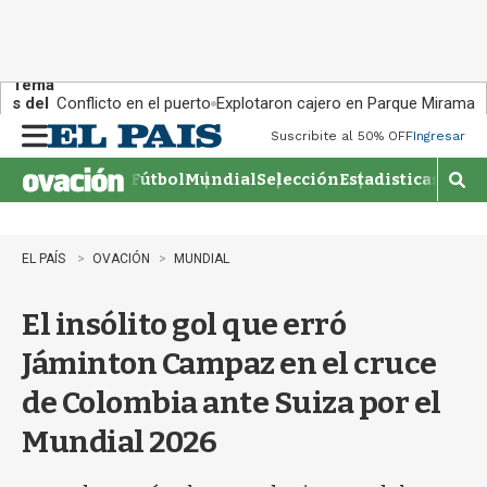
Tema
s del
Conflicto en el puerto
Explotaron cajero en Parque Miramar
día:
Suscribite al 50% OFF
Ingresar
M
e
Fútbol
Mundial
Selección
Estadisticas
Agen
n
M
u
o
s
t
EL PAÍS
OVACIÓN
MUNDIAL
r
a
El insólito gol que erró
r
b
Jáminton Campaz en el cruce
�
s
de Colombia ante Suiza por el
q
u
Mundial 2026
e
d