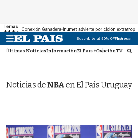
Temas
Conexión Ganadera
Inumet advierte por ciclón extratropi
del día:
M
Suscribite al 50% OFF
Ingresar
e
n
Últimas Noticias
Información
El País +
Ovación
TV Show
M
u
o
s
t
r
Noticias de
NBA
en El País Uruguay
a
r
b
�
s
q
u
e
d