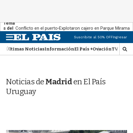
Tema
s del
Conflicto en el puerto
Explotaron cajero en Parque Miramar
día:
M
Suscribite al 50% OFF
Ingresar
e
n
Últimas Noticias
Información
El País +
Ovación
TV Show
M
u
o
s
t
r
Noticias de
Madrid
en El País
a
r
Uruguay
b
�
s
q
u
e
d