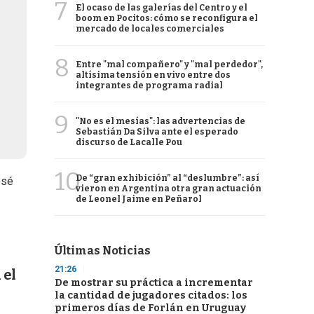
7
El ocaso de las galerías del Centro y el
boom en Pocitos: cómo se reconfigura el
mercado de locales comerciales
8
Entre "mal compañero" y "mal perdedor",
altísima tensión en vivo entre dos
integrantes de programa radial
9
"No es el mesías": las advertencias de
Sebastián Da Silva ante el esperado
discurso de Lacalle Pou
10
De “gran exhibición” al “deslumbre”: así
osé
vieron en Argentina otra gran actuación
de Leonel Jaime en Peñarol
Últimas Noticias
21:26
 el
De mostrar su práctica a incrementar
la cantidad de jugadores citados: los
primeros días de Forlán en Uruguay