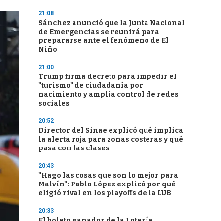
21:08
Sánchez anunció que la Junta Nacional
de Emergencias se reunirá para
prepararse ante el fenómeno de El
Niño
21:00
Trump firma decreto para impedir el
"turismo" de ciudadanía por
nacimiento y amplía control de redes
sociales
20:52
Director del Sinae explicó qué implica
la alerta roja para zonas costeras y qué
pasa con las clases
20:43
"Hago las cosas que son lo mejor para
Malvín": Pablo López explicó por qué
eligió rival en los playoffs de la LUB
20:33
El boleto ganador de la Lotería