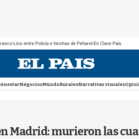
rrasco
Líos entre Policía e hinchas de Peñarol
En Clave País
ienestar
Negocios
Mundo
Rurales
Narrativas visuales
Opin
 en Madrid: murieron las cu