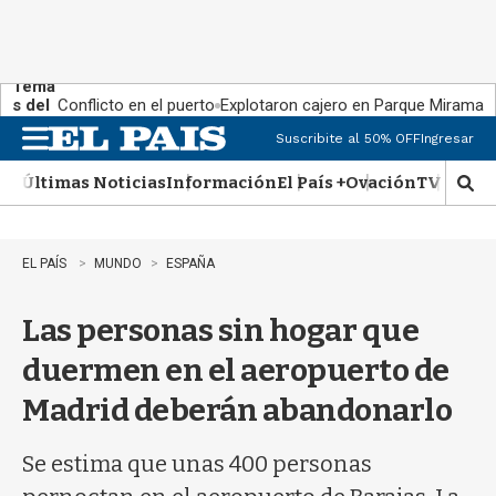
Tema
s del
Conflicto en el puerto
Explotaron cajero en Parque Miramar
día:
Suscribite al 50% OFF
Ingresar
M
e
Últimas Noticias
Información
El País +
Ovación
TV Show
n
M
u
o
s
t
EL PAÍS
MUNDO
ESPAÑA
r
a
Las personas sin hogar que
r
b
duermen en el aeropuerto de
�
s
Madrid deberán abandonarlo
q
u
e
Se estima que unas 400 personas
d