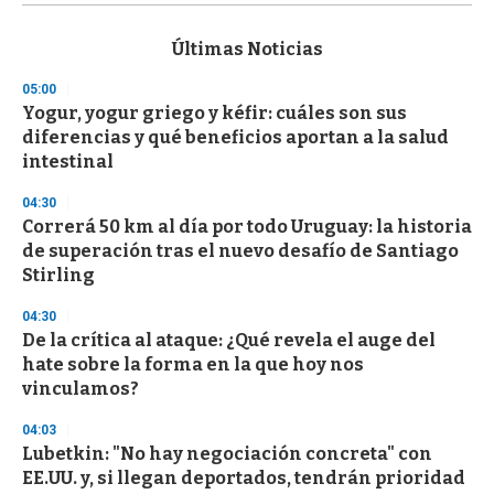
s
e
c
Últimas Noticias
o
n
05:00
d
Yogur, yogur griego y kéfir: cuáles son sus
s
o
diferencias y qué beneficios aportan a la salud
f
intestinal
3
3
s
04:30
e
Correrá 50 km al día por todo Uruguay: la historia
c
de superación tras el nuevo desafío de Santiago
o
n
Stirling
d
s
04:30
De la crítica al ataque: ¿Qué revela el auge del
hate sobre la forma en la que hoy nos
vinculamos?
04:03
Lubetkin: "No hay negociación concreta" con
EE.UU. y, si llegan deportados, tendrán prioridad