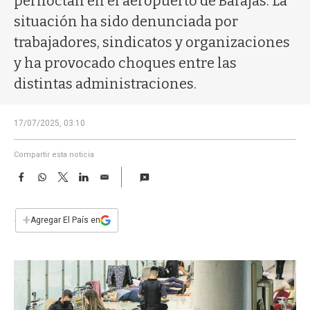
pernoctan en el aeropuerto de Barajas. La
a
situación ha sido denunciada por
trabajadores, sindicatos y organizaciones
y ha provocado choques entre las
distintas administraciones.
17/07/2025, 03:10
Compartir esta noticia
F
W
T
L
E
a
h
w
i
m
c
a
i
n
a
e
t
t
k
i
+
Agregar El País en
b
s
t
e
l
o
A
e
d
o
p
r
I
k
p
n