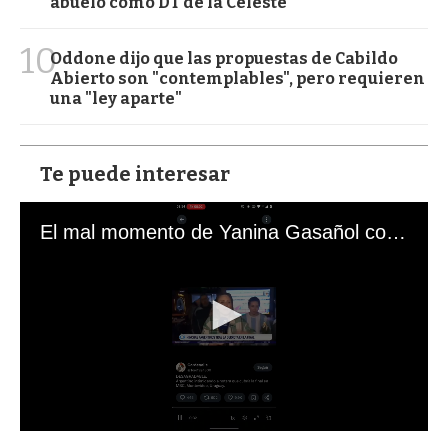
abuelo como DT de la Celeste
10
Oddone dijo que las propuestas de Cabildo
Abierto son "contemplables", pero requieren
una "ley aparte"
Te puede interesar
El mal momento de Yanina Gasañol con un hincha argentino en "Subrayado"
0