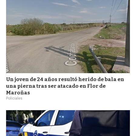
a
Un joven de 24 años resultó herido de bala en
una pierna tras ser atacado en Flor de
Maroñas
Policiales