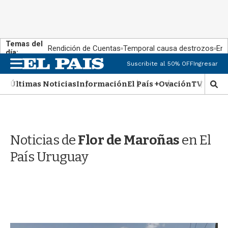
Temas del
Rendición de Cuentas
Temporal causa destrozos
En 
día:
M
Suscribite al 50% OFF
Ingresar
e
n
Últimas Noticias
Información
El País +
Ovación
TV Show
M
u
o
s
t
r
Noticias de
Flor de Maroñas
en El
a
r
País Uruguay
b
�
s
q
u
e
d