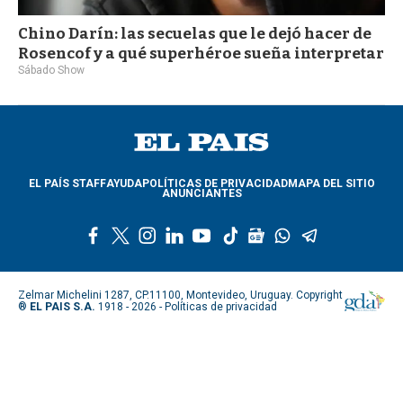
Chino Darín: las secuelas que le dejó hacer de
Rosencof y a qué superhéroe sueña interpretar
Sábado Show
EL PAÍS STAFF
AYUDA
POLÍTICAS DE PRIVACIDAD
MAPA DEL SITIO
ANUNCIANTES
f
t
i
l
y
t
g
w
t
a
w
n
i
o
i
o
h
e
c
i
s
n
u
k
o
a
l
e
t
t
k
t
t
g
t
e
Zelmar Michelini 1287, CP.11100, Montevideo, Uruguay. Copyright
b
t
a
e
u
o
l
s
g
®
EL PAIS S.A.
1918 - 2026 -
Políticas de privacidad
o
e
g
d
b
k
e
a
r
o
r
r
i
e
n
p
a
k
a
n
e
p
m
m
w
s