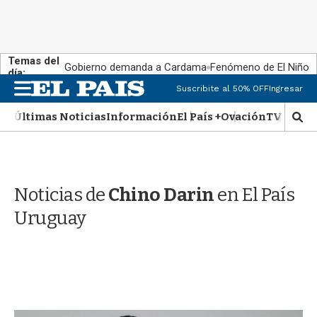
Temas del
Gobierno demanda a Cardama
Fenómeno de El Niño
día:
M
Suscribite al 50% OFF
Ingresar
e
n
Últimas Noticias
Información
El País +
Ovación
TV Show
M
u
o
s
t
r
Noticias de
Chino Darin
en El País
a
r
Uruguay
b
�
s
q
u
e
d