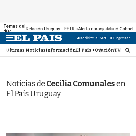
Temas del
Relación Uruguay - EE.UU.
Alerta naranja
Murió Gabriel 
día:
M
Suscribite al 50% OFF
Ingresar
e
n
Últimas Noticias
Información
El País +
Ovación
TV Show
M
u
o
s
t
r
Noticias de
Cecilia Comunales
en
a
r
El País Uruguay
b
�
s
q
u
e
d