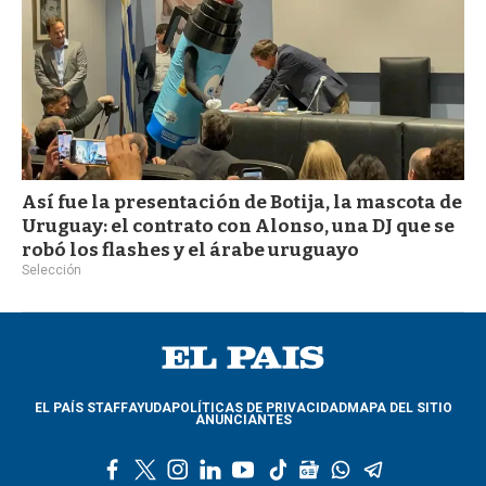
Así fue la presentación de Botija, la mascota de
Uruguay: el contrato con Alonso, una DJ que se
robó los flashes y el árabe uruguayo
Selección
EL PAÍS STAFF
AYUDA
POLÍTICAS DE PRIVACIDAD
MAPA DEL SITIO
ANUNCIANTES
f
t
i
l
y
t
g
w
t