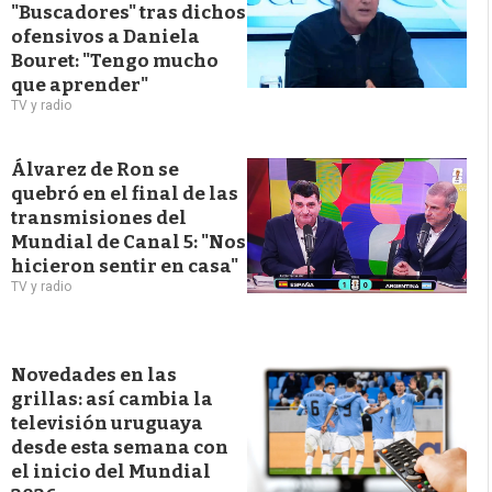
"Buscadores" tras dichos
ofensivos a Daniela
Bouret: "Tengo mucho
que aprender"
TV y radio
Álvarez de Ron se
quebró en el final de las
transmisiones del
Mundial de Canal 5: "Nos
hicieron sentir en casa"
TV y radio
Novedades en las
grillas: así cambia la
televisión uruguaya
desde esta semana con
el inicio del Mundial