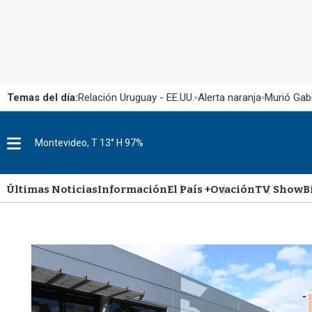
Temas del día:
Relación Uruguay - EE.UU.
Alerta naranja
Murió Gabr
M
Montevideo, T 13° H 97%
e
n
u
Últimas Noticias
Información
El País +
Ovación
TV Show
B