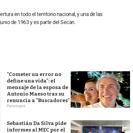
s
q
tura en todo el territorio nacional, y una de las
u
e
junio de 1963 y es parte del Secan.
d
a
"Cometer un error no
define una vida": el
mensaje de la esposa de
Antonio Maeso tras su
renuncia a "Buscadores"
Personajes
Sebastián Da Silva pide
informes al MEC por el