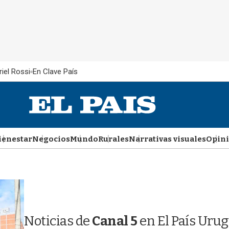
iel Rossi
En Clave País
ienestar
Negocios
Mundo
Rurales
Narrativas visuales
Opin
Noticias de
Canal 5
en El País Uru