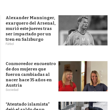
s
q
u
e
Alexander Manninger,
d
exarquero del Arsenal,
a
murió este jueves tras
ser impactado por un
tren en Salzburgo
Fútbol
Conmovedor encuentro
de dos mujeres que
fueron cambiadas al
nacer hace 35 años en
Austria
Sociedad
“Atentado islamista”
dejó el saldo de un