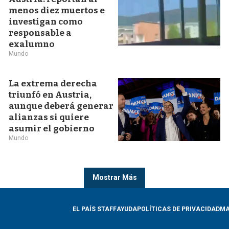
menos diez muertos e
investigan como
responsable a
exalumno
Mundo
La extrema derecha
triunfó en Austria,
aunque deberá generar
alianzas si quiere
asumir el gobierno
Mundo
Mostrar Más
EL PAÍS STAFF
AYUDA
POLÍTICAS DE PRIVACIDAD
MA