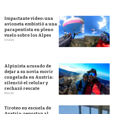
Impactante video: una
avioneta embistió a una
parapentista en pleno
vuelo sobre los Alpes
Virales
Alpinista acusado de
dejar a su novia morir
congelada en Austria:
silenció el celular y
rechazó rescate
Mundo
Tiroteo en escuela de
Austria: reportan al