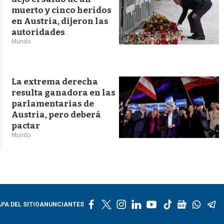
muerto y cinco heridos
en Austria, dijeron las
autoridades
Mundo
La extrema derecha
resulta ganadora en las
parlamentarias de
Austria, pero deberá
pactar
Mundo
f
t
i
l
y
t
g
w
t
PA DEL SITIO
ANUNCIANTES
a
w
n
i
o
i
o
h
e
c
i
s
n
u
k
o
a
l