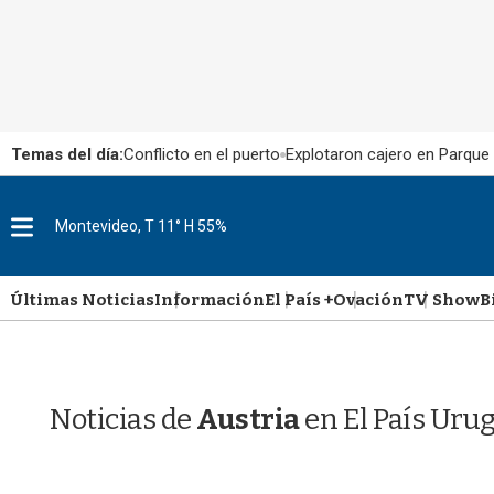
Temas del día:
Conflicto en el puerto
Explotaron cajero en Parque
M
Montevideo, T 11° H 55%
e
n
u
Últimas Noticias
Información
El País +
Ovación
TV Show
B
Noticias de
Austria
en El País Uru