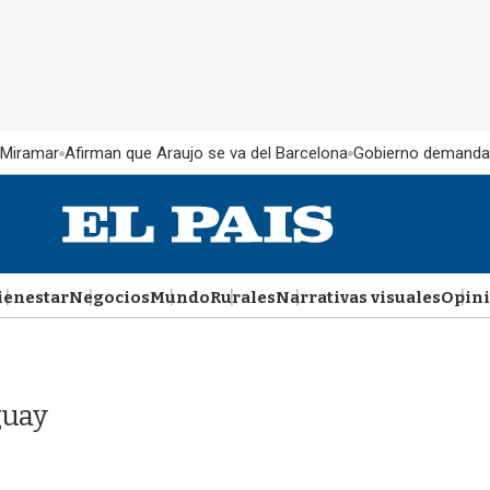
 Miramar
Afirman que Araujo se va del Barcelona
Gobierno demanda
ienestar
Negocios
Mundo
Rurales
Narrativas visuales
Opin
guay