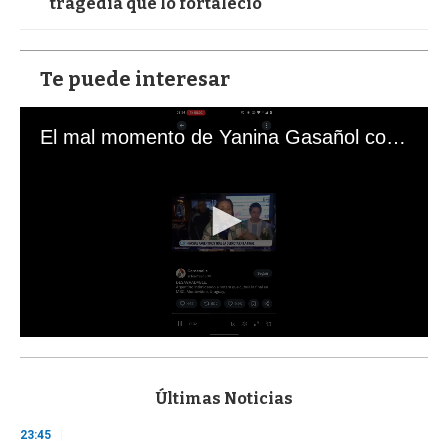
tragedia que lo fortaleció
Te puede interesar
El mal momento de Yanina Gasañol con un hincha argentino en "Subrayado"
0
s
e
c
Últimas Noticias
o
n
23:45
d