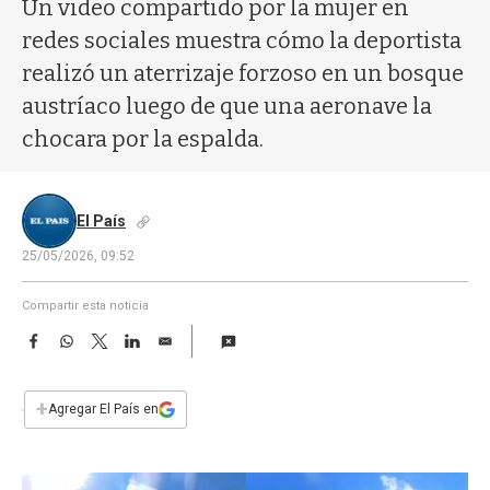
a
Un video compartido por la mujer en
redes sociales muestra cómo la deportista
realizó un aterrizaje forzoso en un bosque
austríaco luego de que una aeronave la
chocara por la espalda.
El País
25/05/2026, 09:52
Compartir esta noticia
F
W
T
L
E
a
h
w
i
m
c
a
i
n
a
e
t
t
k
i
+
Agregar El País en
b
s
t
e
l
o
A
e
d
o
p
r
I
k
p
n