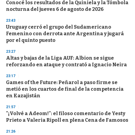
Conocé los resultados de la Quiniela y la Tómbola
s
o
nocturna del jueves 6 de agosto de 2026
f
3
23:43
3
s
Uruguay cerró el grupo del Sudamericano
e
Femenino con derrota ante Argentina y jugará
c
por el quinto puesto
o
n
d
23:27
s
Altas y bajas de la Liga AUF: Albion se sigue
reforzando en ataque y contrató a Ignacio Neira
23:17
Games of the Future: Peñarol a paso firme se
metió en los cuartos de final de la competencia
en Kazajistán
21:57
"¡Volvé a Adeom!": el filoso comentario de Yesty
Prieto a Valeria Ripoll en plena Cena de Famosos
21:26