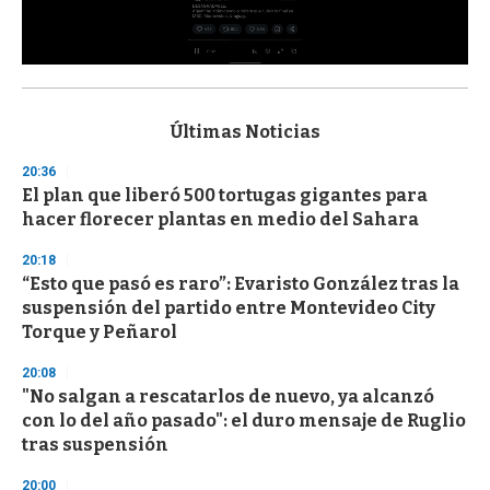
0
s
e
c
Últimas Noticias
o
n
20:36
d
El plan que liberó 500 tortugas gigantes para
s
o
hacer florecer plantas en medio del Sahara
f
3
20:18
3
s
“Esto que pasó es raro”: Evaristo González tras la
e
suspensión del partido entre Montevideo City
c
Torque y Peñarol
o
n
d
20:08
s
"No salgan a rescatarlos de nuevo, ya alcanzó
con lo del año pasado": el duro mensaje de Ruglio
tras suspensión
20:00