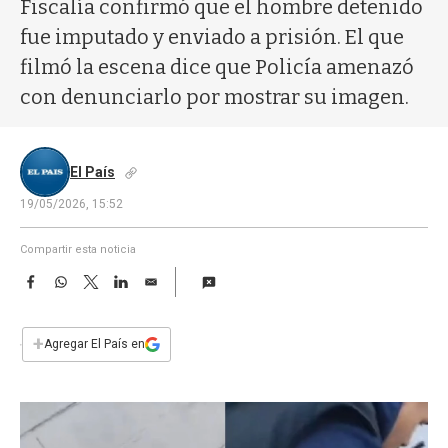
a
Fiscalía confirmó que el hombre detenido
fue imputado y enviado a prisión. El que
filmó la escena dice que Policía amenazó
con denunciarlo por mostrar su imagen.
El País
19/05/2026, 15:52
Compartir esta noticia
F
W
T
L
E
a
h
w
i
m
c
a
i
n
a
e
t
t
k
i
+
Agregar El País en
b
s
t
e
l
o
A
e
d
o
p
r
I
k
p
n