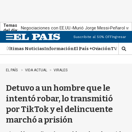
Temas
Negociaciones con EE.UU.
Murió Jorge Messi
Peñarol vs
del día:
Suscribite al 50% OFF
Ingresar
M
e
Últimas Noticias
Información
El País +
Ovación
TV Show
n
M
u
o
s
t
EL PAÍS
VIDA ACTUAL
VIRALES
r
a
Detuvo a un hombre que le
r
b
intentó robar, lo transmitió
�
s
por TikTok y el delincuente
q
u
marchó a prisión
e
d