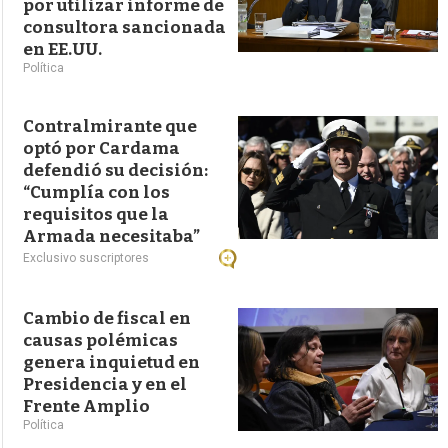
por utilizar informe de
consultora sancionada
en EE.UU.
Política
Contralmirante que
optó por Cardama
defendió su decisión:
“Cumplía con los
requisitos que la
Armada necesitaba”
Exclusivo suscriptores
Cambio de fiscal en
causas polémicas
genera inquietud en
Presidencia y en el
Frente Amplio
Política