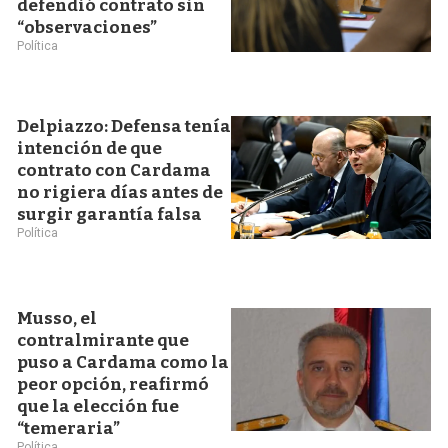
defendió contrato sin
“observaciones”
Política
Delpiazzo: Defensa tenía
intención de que
contrato con Cardama
no rigiera días antes de
surgir garantía falsa
Política
Musso, el
contralmirante que
puso a Cardama como la
peor opción, reafirmó
que la elección fue
“temeraria”
Política