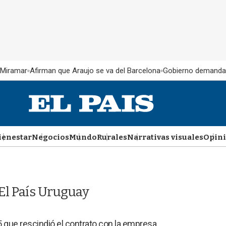
 Miramar
Afirman que Araujo se va del Barcelona
Gobierno demanda
ienestar
Negocios
Mundo
Rurales
Narrativas visuales
Opin
El País Uruguay
 que rescindió el contrato con la empresa