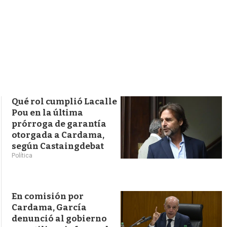
s
q
u
e
d
a
Qué rol cumplió Lacalle
Pou en la última
prórroga de garantía
otorgada a Cardama,
según Castaingdebat
Política
En comisión por
Cardama, García
denunció al gobierno