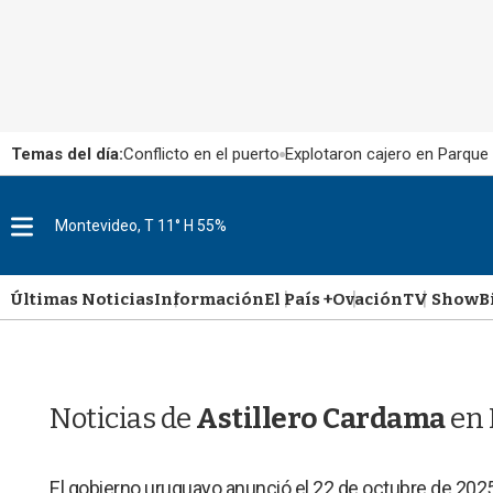
Temas del día:
Conflicto en el puerto
Explotaron cajero en Parque
M
Montevideo, T 11° H 55%
e
n
u
Últimas Noticias
Información
El País +
Ovación
TV Show
B
Noticias de
Astillero Cardama
en 
El gobierno uruguayo anunció el 22 de octubre de 2025