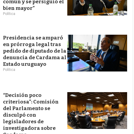
común y se persiguió el
bien mayor”
Política
Presidencia se amparó
en prórroga legal tras
pedido de diputado de la
denuncia de Cardama al
Estado uruguayo
Política
“Decisión poco
criteriosa”: Comisión
del Parlamento se
disculpó con
legisladores de
investigadora sobre