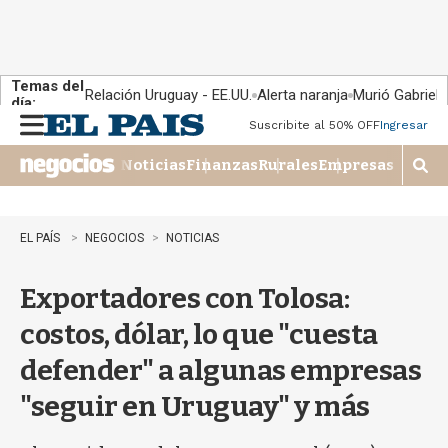
Temas del
Relación Uruguay - EE.UU.
Alerta naranja
Murió Gabriel 
día:
Suscribite al 50% OFF
Ingresar
M
e
Noticias
Finanzas
Rurales
Empresas
n
M
u
o
s
t
EL PAÍS
NEGOCIOS
NOTICIAS
r
a
Exportadores con Tolosa:
r
b
costos, dólar, lo que "cuesta
�
s
defender" a algunas empresas
q
u
"seguir en Uruguay" y más
e
d