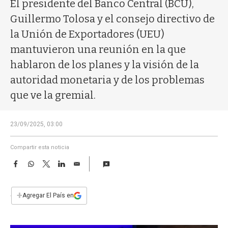
a
El presidente del Banco Central (BCU),
Guillermo Tolosa y el consejo directivo de
la Unión de Exportadores (UEU)
mantuvieron una reunión en la que
hablaron de los planes y la visión de la
autoridad monetaria y de los problemas
que ve la gremial.
23/09/2025, 03:00
Compartir esta noticia
F
W
T
L
E
a
h
w
i
m
c
a
i
n
a
e
t
t
k
i
+
Agregar El País en
b
s
t
e
l
o
A
e
d
o
p
r
I