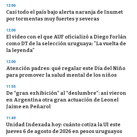
s
12:06
e
Casi todo el país bajo alerta naranja de Inumet
c
por tormentas muy fuertes y severas
o
n
d
12:00
s
El video con el que AUF oficializó a Diego Forlán
como DT de la selección uruguaya: "La vuelta de
la leyenda"
12:00
Atención padres: qué regalar este Día del Niño
para promover la salud mental de los niños
11:55
De “gran exhibición” al “deslumbre”: así vieron
en Argentina otra gran actuación de Leonel
Jaime en Peñarol
11:49
Unidad Indexada hoy: cuánto cotiza la UI este
jueves 6 de agosto de 2026 en pesos uruguayos