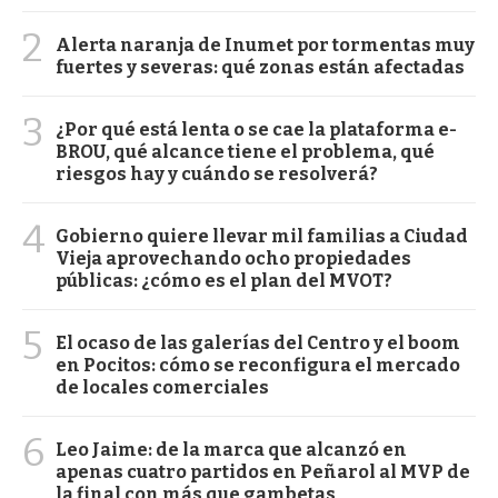
2
Alerta naranja de Inumet por tormentas muy
fuertes y severas: qué zonas están afectadas
3
¿Por qué está lenta o se cae la plataforma e-
BROU, qué alcance tiene el problema, qué
riesgos hay y cuándo se resolverá?
4
Gobierno quiere llevar mil familias a Ciudad
Vieja aprovechando ocho propiedades
públicas: ¿cómo es el plan del MVOT?
5
El ocaso de las galerías del Centro y el boom
en Pocitos: cómo se reconfigura el mercado
de locales comerciales
6
Leo Jaime: de la marca que alcanzó en
apenas cuatro partidos en Peñarol al MVP de
la final con más que gambetas