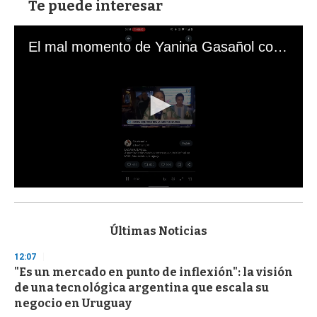
Te puede interesar
El mal momento de Yanina Gasañol con un hincha argentino en "Subrayado"
0
s
e
c
Últimas Noticias
o
n
12:07
d
"Es un mercado en punto de inflexión": la visión
s
o
de una tecnológica argentina que escala su
f
negocio en Uruguay
3
3