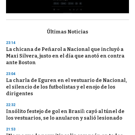
0
s
e
c
Últimas Noticias
o
n
23:14
d
La chicana de Peñarol a Nacional que incluyó a
s
o
Maxi Silvera, justo en el día que anotó en contra
f
ante Boston
3
3
s
23:04
e
La charla de Eguren en el vestuario de Nacional,
c
el silencio de los futbolistas y el enojo de los
o
n
dirigentes
d
s
22:32
Insólito festejo de gol en Brasil: cayó al túnel de
los vestuarios, se lo anularon y salió lesionado
21:53