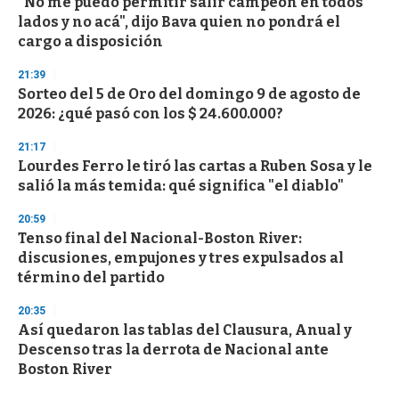
"No me puedo permitir salir campeón en todos
lados y no acá", dijo Bava quien no pondrá el
cargo a disposición
21:39
Sorteo del 5 de Oro del domingo 9 de agosto de
2026: ¿qué pasó con los $ 24.600.000?
21:17
Lourdes Ferro le tiró las cartas a Ruben Sosa y le
salió la más temida: qué significa "el diablo"
20:59
Tenso final del Nacional-Boston River:
discusiones, empujones y tres expulsados al
término del partido
20:35
Así quedaron las tablas del Clausura, Anual y
Descenso tras la derrota de Nacional ante
Boston River