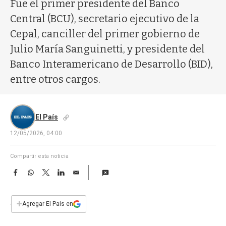
a
Fue el primer presidente del Banco
Central (BCU), secretario ejecutivo de la
Cepal, canciller del primer gobierno de
Julio María Sanguinetti, y presidente del
Banco Interamericano de Desarrollo (BID),
entre otros cargos.
El País
12/05/2026, 04:00
Compartir esta noticia
F
W
T
L
E
a
h
w
i
m
c
a
i
n
a
e
t
t
k
i
+
Agregar El País en
b
s
t
e
l
o
A
e
d