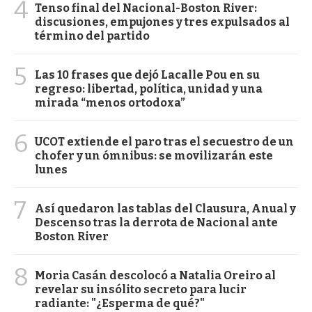
4
Tenso final del Nacional-Boston River:
discusiones, empujones y tres expulsados al
término del partido
5
Las 10 frases que dejó Lacalle Pou en su
regreso: libertad, política, unidad y una
mirada “menos ortodoxa”
6
UCOT extiende el paro tras el secuestro de un
chofer y un ómnibus: se movilizarán este
lunes
7
Así quedaron las tablas del Clausura, Anual y
Descenso tras la derrota de Nacional ante
Boston River
8
Moria Casán descolocó a Natalia Oreiro al
revelar su insólito secreto para lucir
radiante: "¿Esperma de qué?"