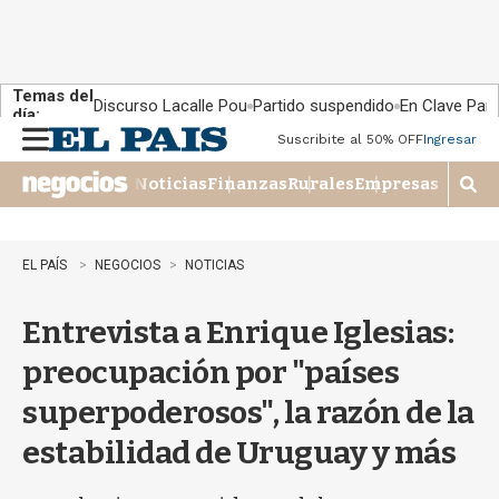
Temas del
Discurso Lacalle Pou
Partido suspendido
En Clave País
día:
Suscribite al 50% OFF
Ingresar
M
e
Noticias
Finanzas
Rurales
Empresas
n
M
u
o
s
t
EL PAÍS
NEGOCIOS
NOTICIAS
r
a
Entrevista a Enrique Iglesias:
r
b
preocupación por "países
�
s
superpoderosos", la razón de la
q
u
estabilidad de Uruguay y más
e
d