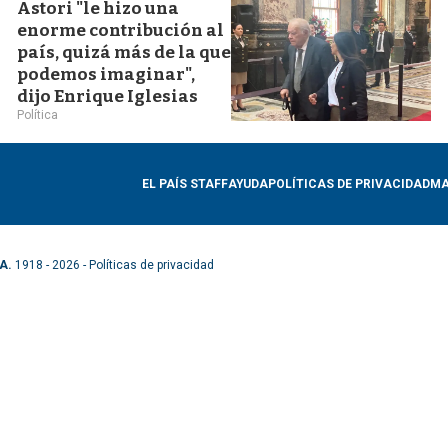
Astori "le hizo una
enorme contribución al
país, quizá más de la que
podemos imaginar",
dijo Enrique Iglesias
Política
EL PAÍS STAFF
AYUDA
POLÍTICAS DE PRIVACIDAD
MA
A.
1918 - 2026 -
Políticas de privacidad