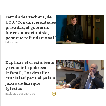
s
q
u
e
Fernández Techera, de
d
UCU: "Con universidades
a
privadas, el gobierno
fue restauracionista,
peor que refundacional"
Educación
Duplicar el crecimiento
y reducir la pobreza
infantil, “los desafíos
cruciales” para el país, a
juicio de Enrique
Iglesias
Exclusivo suscriptores