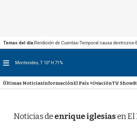
Temas del día:
Rendición de Cuentas
Temporal causa destrozos
M
Montevideo, T 10° H 71%
e
n
u
Últimas Noticias
Información
El País +
Ovación
TV Show
B
Noticias de
enrique iglesias
en El