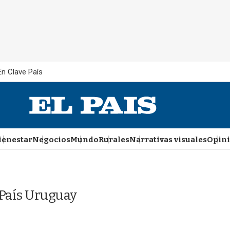
En Clave País
ienestar
Negocios
Mundo
Rurales
Narrativas visuales
Opin
 País Uruguay