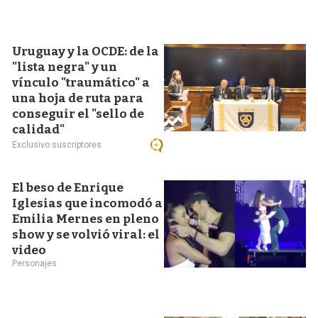
Uruguay y la OCDE: de la
"lista negra" y un
vínculo "traumático" a
una hoja de ruta para
conseguir el "sello de
calidad"
Exclusivo suscriptores
El beso de Enrique
Iglesias que incomodó a
Emilia Mernes en pleno
show y se volvió viral: el
video
Personajes