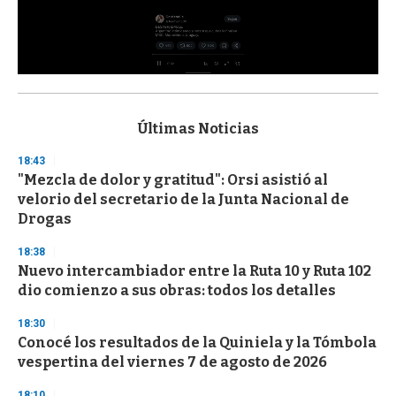
0
s
e
c
Últimas Noticias
o
n
18:43
d
"Mezcla de dolor y gratitud": Orsi asistió al
s
o
velorio del secretario de la Junta Nacional de
f
Drogas
3
3
s
18:38
e
Nuevo intercambiador entre la Ruta 10 y Ruta 102
c
dio comienzo a sus obras: todos los detalles
o
n
d
18:30
s
Conocé los resultados de la Quiniela y la Tómbola
vespertina del viernes 7 de agosto de 2026
18:10