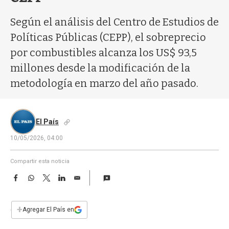
a
Según el análisis del Centro de Estudios de
Políticas Públicas (CEPP), el sobreprecio
por combustibles alcanza los US$ 93,5
millones desde la modificación de la
metodología en marzo del año pasado.
El País
10/05/2026, 04:00
Compartir esta noticia
F
W
T
L
E
a
h
w
i
m
c
a
i
n
a
e
t
t
k
i
+
Agregar El País en
b
s
t
e
l
o
A
e
d