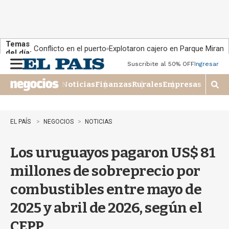
Temas
Conflicto en el puerto
Explotaron cajero en Parque Miram
del día:
Suscribite al 50% OFF
Ingresar
M
e
Noticias
Finanzas
Rurales
Empresas
n
M
u
o
s
t
EL PAÍS
NEGOCIOS
NOTICIAS
r
a
Los uruguayos pagaron US$ 81
r
b
millones de sobreprecio por
�
s
combustibles entre mayo de
q
u
2025 y abril de 2026, según el
e
d
CEPP