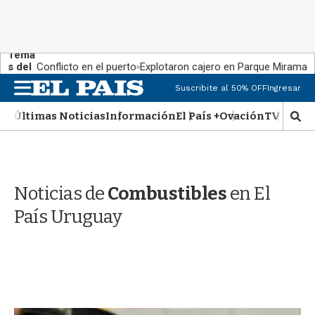
Tema
s del
Conflicto en el puerto
Explotaron cajero en Parque Miramar
día:
M
Suscribite al 50% OFF
Ingresar
e
n
Últimas Noticias
Información
El País +
Ovación
TV Show
M
u
o
s
t
r
Noticias de
Combustibles
en El
a
r
País Uruguay
b
�
s
q
u
e
d