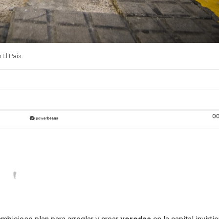
 El País.
00