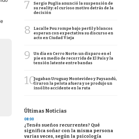
endo
7
Sergio Puglia anunció la suspensión de
su reality: el curioso motivo detrás de la
decisión
de
8
Lacalle Pou rompe bajo perfil y blancos
esperan con expectativa su discurso en
acto en Ciudad Vieja
9
Un día en Cerro Norte: un disparo en el
pie en medio de recorrida de El País y la
tensión latente entre bandas
10
Jugaban Uruguay Montevideo y Paysandú,
tiraron la pelota afuera y se produjo un
insólito accidente en la ruta
Últimas Noticias
08:00
¿Tenés sueños recurrentes? Qué
significa soñar con la misma persona
varias veces, según la psicología