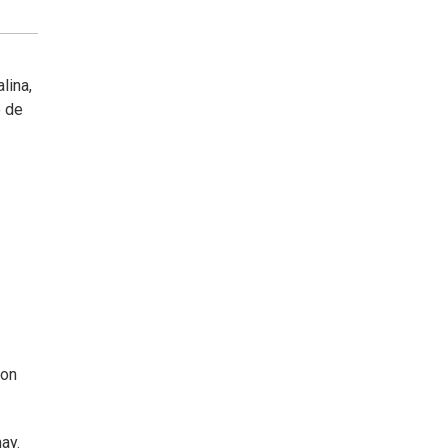
lina,
o de
on
ay.