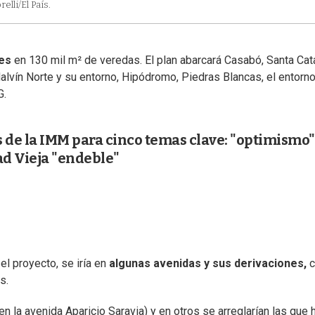
elli/El País.
es
en 130 mil m² de veredas. El plan abarcará Casabó, Santa Cata
alvín Norte y su entorno, Hipódromo, Piedras Blancas, el entorn
G.
 de la IMM para cinco temas clave: "optimismo"
d Vieja "endeble"
el proyecto, se iría en
algunas avenidas y sus derivaciones,
c
s.
n la avenida Aparicio Saravia) y en otros se arreglarían las que h