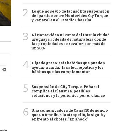
2
Lo que no se vio de la insólita suspensión
del partido entre Montevideo Cty Torque
y Peñarol en el Estadio Charrúa
3
Ni Montevideo ni Punta del Este: la ciudad
uruguaya rodeada de naturaleza donde
las propiedades se revalorizan más de
un 20%
4
Hígado graso: seis bebidas que pueden
ayudar a cuidar la salud hepática y los
Duración: 43 segundos
:43
hábitos que las complementan
5
Suspensión de City Torque-Peñarol
complica el Clausura: posibles
soluciones y la polémica por el clásico
6
Una comunicadora de Canal 10 denunció
que un ómnibus la atropelló, lo siguió y
enfrentó al chofer: "En shock"