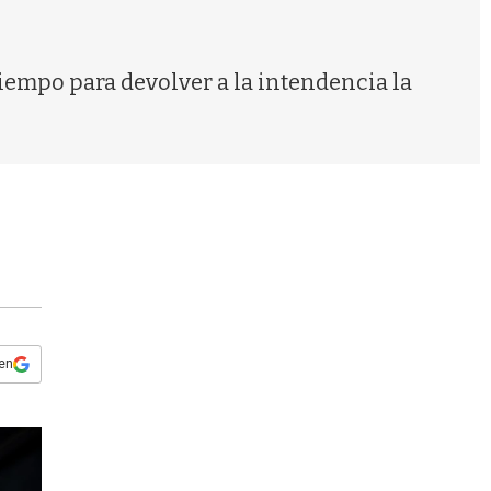
s
q
u
e
empo para devolver a la intendencia la
d
a
 en