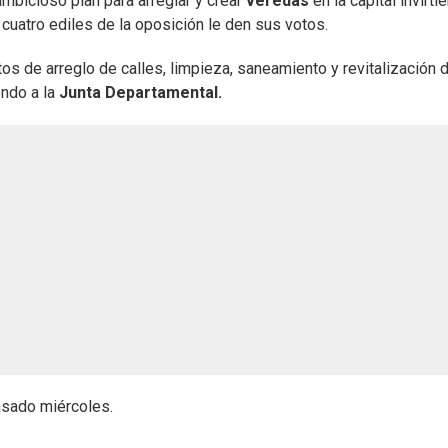
 ambicioso plan para arreglar y crear
veredas
en la capital invirti
uatro ediles de la oposición le den sus votos.
s de arreglo de calles, limpieza, saneamiento y revitalización 
endo a la
Junta Departamental.
asado miércoles.