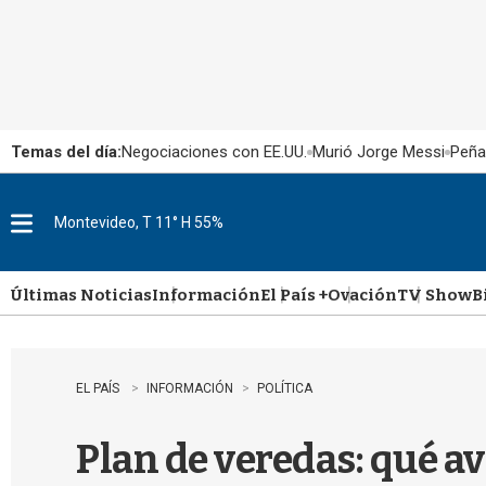
Temas del día:
Negociaciones con EE.UU.
Murió Jorge Messi
Peña
Montevideo, T 11° H 55%
M
e
n
u
Últimas Noticias
Información
El País +
Ovación
TV Show
B
EL PAÍS
INFORMACIÓN
POLÍTICA
Plan de veredas: qué av