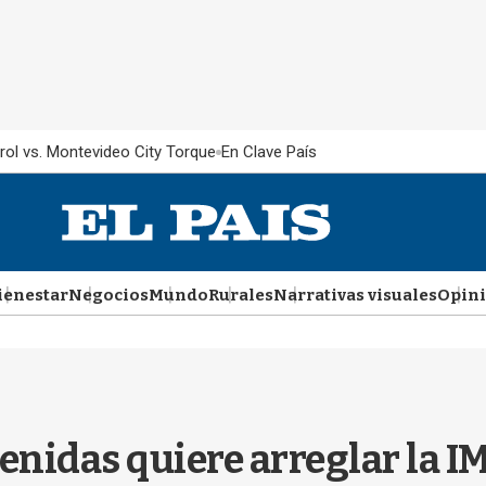
rol vs. Montevideo City Torque
En Clave País
ienestar
Negocios
Mundo
Rurales
Narrativas visuales
Opin
enidas quiere arreglar la I