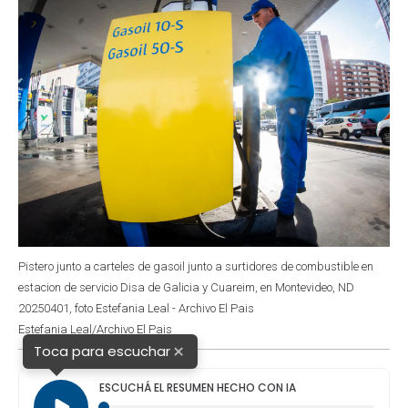
k
p
n
Pistero junto a carteles de gasoil junto a surtidores de combustible en
estacion de servicio Disa de Galicia y Cuareim, en Montevideo, ND
20250401, foto Estefania Leal - Archivo El Pais
Estefania Leal/Archivo El Pais
×
Toca para escuchar
ESCUCHÁ EL RESUMEN HECHO CON IA