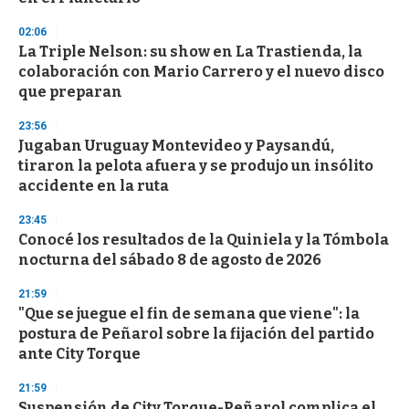
d
s
02:06
La Triple Nelson: su show en La Trastienda, la
colaboración con Mario Carrero y el nuevo disco
que preparan
23:56
Jugaban Uruguay Montevideo y Paysandú,
tiraron la pelota afuera y se produjo un insólito
accidente en la ruta
23:45
Conocé los resultados de la Quiniela y la Tómbola
nocturna del sábado 8 de agosto de 2026
21:59
"Que se juegue el fin de semana que viene": la
postura de Peñarol sobre la fijación del partido
ante City Torque
21:59
Suspensión de City Torque-Peñarol complica el