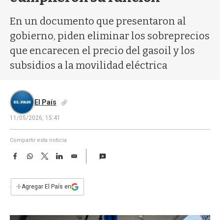
a
En un documento que presentaron al
gobierno, piden eliminar los sobreprecios
que encarecen el precio del gasoil y los
subsidios a la movilidad eléctrica
El País
11/05/2026, 15:41
Compartir esta noticia
F
W
T
L
E
a
h
w
i
m
c
a
i
n
a
e
t
t
k
i
+
Agregar El País en
b
s
t
e
l
o
A
e
d
o
p
r
I