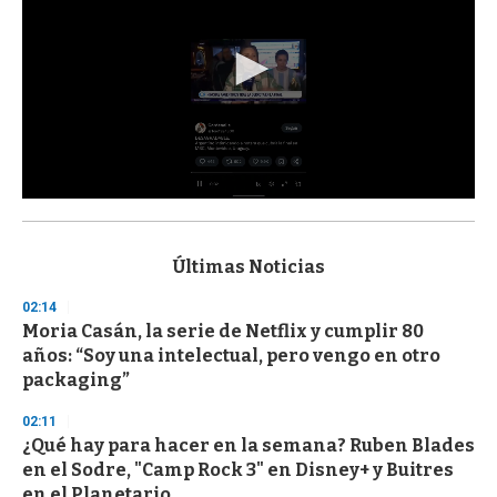
0
s
e
c
Últimas Noticias
o
n
02:14
d
Moria Casán, la serie de Netflix y cumplir 80
s
o
años: “Soy una intelectual, pero vengo en otro
f
packaging”
3
3
s
02:11
e
¿Qué hay para hacer en la semana? Ruben Blades
c
en el Sodre, "Camp Rock 3" en Disney+ y Buitres
o
n
en el Planetario