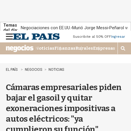
Temas
Negociaciones con EE.UU.
Murió Jorge Messi
Peñarol vs
del día:
Suscribite al 50% OFF
Ingresar
M
e
Noticias
Finanzas
Rurales
Empresas
n
M
u
o
s
t
EL PAÍS
NEGOCIOS
NOTICIAS
r
a
Cámaras empresariales piden
r
b
bajar el gasoil y quitar
�
s
exoneraciones impositivas a
q
u
autos eléctricos: "ya
e
d
cumplieron su función"