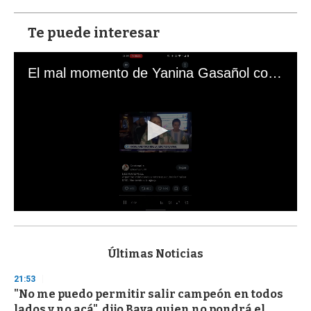
Te puede interesar
El mal momento de Yanina Gasañol con un hincha argentino en "Subrayado"
0
s
e
c
Últimas Noticias
o
n
21:53
d
"No me puedo permitir salir campeón en todos
s
o
lados y no acá", dijo Bava quien no pondrá el