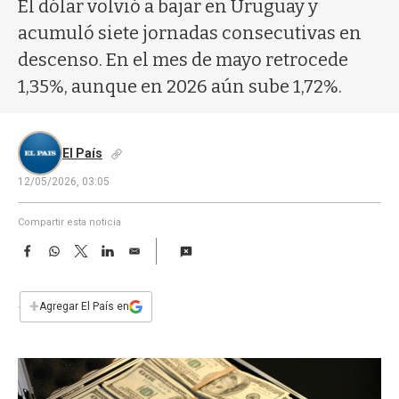
a
El dólar volvió a bajar en Uruguay y
acumuló siete jornadas consecutivas en
descenso. En el mes de mayo retrocede
1,35%, aunque en 2026 aún sube 1,72%.
El País
12/05/2026, 03:05
Compartir esta noticia
F
W
T
L
E
a
h
w
i
m
c
a
i
n
a
e
t
t
k
i
+
Agregar El País en
b
s
t
e
l
o
A
e
d
o
p
r
I
k
p
n