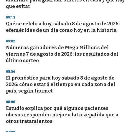
f
que evitar
3
3
s
09:13
e
Qué se celebra hoy, sábado 8 de agosto de 2026:
c
efemérides de un día como hoy en la historia
o
n
d
09:02
s
Números ganadores de Mega Millions del
viernes 7 de agosto de 2026: los resultados del
último sorteo
08:56
El pronóstico para hoy sabado 8 de agosto de
2026: cómo estará el tiempo en cada zona del
país, según Inumet
08:00
Estudio explica por qué algunos pacientes
obesos responden mejor a la tirzepatida que a
otros tratamientos