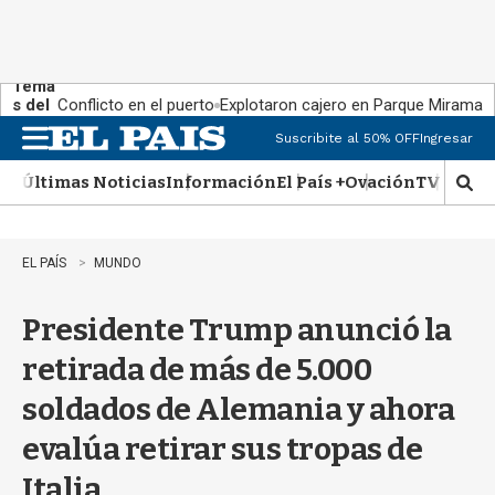
Tema
s del
Conflicto en el puerto
Explotaron cajero en Parque Miramar
día:
Suscribite al 50% OFF
Ingresar
M
e
Últimas Noticias
Información
El País +
Ovación
TV Show
n
M
u
o
s
t
EL PAÍS
MUNDO
r
a
Presidente Trump anunció la
r
b
retirada de más de 5.000
�
s
soldados de Alemania y ahora
q
u
evalúa retirar sus tropas de
e
d
Italia