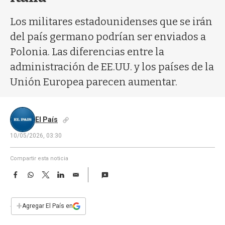
a
Los militares estadounidenses que se irán
del país germano podrían ser enviados a
Polonia. Las diferencias entre la
administración de EE.UU. y los países de la
Unión Europea parecen aumentar.
El País
10/05/2026, 03:30
Compartir esta noticia
F
W
T
L
E
a
h
w
i
m
c
a
i
n
a
e
t
t
k
i
+
Agregar El País en
b
s
t
e
l
o
A
e
d