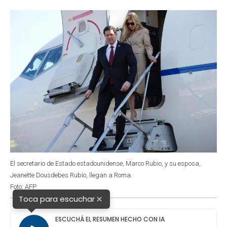
o
p
r
I
k
p
n
El secretario de Estado estadounidense, Marco Rubio, y su esposa,
Jeanette Dousdebes Rubio, llegan a Roma.
Foto: AFP
×
Toca para escuchar
ESCUCHÁ EL RESUMEN HECHO CON IA