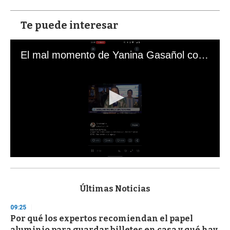
Te puede interesar
El mal momento de Yanina Gasañol con un hincha argentino en "Subrayado"
0
s
e
c
Últimas Noticias
o
n
09:25
d
Por qué los expertos recomiendan el papel
s
o
aluminio para guardar billetes en casa y qué hay