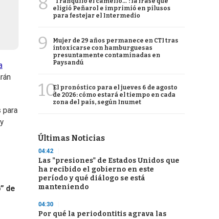
8
"Tranquilo el camello...": la frase que
eligió Peñarol e imprimió en pilusos
para festejar el Intermedio
9
Mujer de 29 años permanece en CTI tras
intoxicarse con hamburguesas
presuntamente contaminadas en
Paysandú
a
arán
10
El pronóstico para el jueves 6 de agosto
de 2026: cómo estará el tiempo en cada
zona del país, según Inumet
s para
 y
Últimas Noticias
04:42
Las "presiones" de Estados Unidos que
ha recibido el gobierno en este
período y qué diálogo se está
manteniendo
” de
04:30
Por qué la periodontitis agrava las