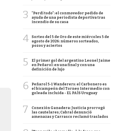
3
"Perdí todo": el conmovedor pedido de
ayuda de una periodista deportiva tras
incendio de su casa
4
Sorteo del 5 de Oro de este miércoles 5 de
agosto de 2026: números sorteados,
pozos y aciertos
5
El primer gol del argentino Leonel Jaime
en Peñarol: en una final y con una
definición de lujo
6
Peñarol 5-1 Wanderers: el Carbonero es
el bicampeón del Torneo Intermedio con
goleada incluida - EL PAÍS Uruguay
7
Conexión Ganadera: Justicia prorrogó
las cautelares; Cabral denunció
amenazas y Carrasco reclamó traslados