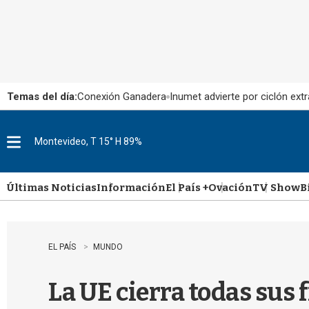
Temas del día:
Conexión Ganadera
Inumet advierte por ciclón extr
Montevideo, T 15° H 89%
M
e
n
u
Últimas Noticias
Información
El País +
Ovación
TV Show
B
EL PAÍS
MUNDO
La UE cierra todas sus 