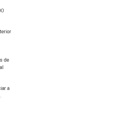
00
terior
és de
al
iar a
.