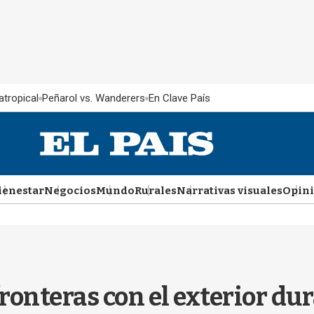
atropical
Peñarol vs. Wanderers
En Clave País
ienestar
Negocios
Mundo
Rurales
Narrativas visuales
Opin
fronteras con el exterior du