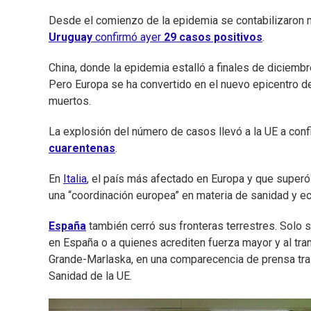
Desde el comienzo de la epidemia se contabilizaron m
Uruguay
confirmó ayer
29 casos positivos
.
China, donde la epidemia estalló a finales de diciemb
Pero Europa se ha convertido en el nuevo epicentro d
muertos.
La explosión del número de casos llevó a la UE a conf
cuarentenas
.
En
Italia
, el país más afectado en Europa y que superó
una “coordinación europea” en materia de sanidad y e
España
también cerró sus fronteras terrestres. Solo 
en España o a quienes acrediten fuerza mayor y al tran
Grande-Marlaska, en una comparecencia de prensa tras p
Sanidad de la UE.