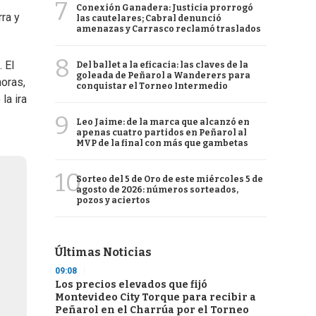
7
Conexión Ganadera: Justicia prorrogó
ra y
las cautelares; Cabral denunció
amenazas y Carrasco reclamó traslados
8
 El
Del ballet a la eficacia: las claves de la
goleada de Peñarol a Wanderers para
horas,
conquistar el Torneo Intermedio
la ira
9
Leo Jaime: de la marca que alcanzó en
apenas cuatro partidos en Peñarol al
MVP de la final con más que gambetas
10
Sorteo del 5 de Oro de este miércoles 5 de
agosto de 2026: números sorteados,
pozos y aciertos
Últimas Noticias
09:08
Los precios elevados que fijó
Montevideo City Torque para recibir a
Peñarol en el Charrúa por el Torneo