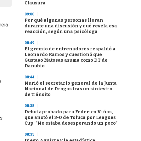
Clausura
09:00
Por qué algunas personas lloran
reía
durante una discusión y qué revela esa
reacción, según una psicóloga
08:49
El gremio de entrenadores respaldó a
Leonardo Ramos y cuestionó que
Gustavo Matosas asuma como DT de
Danubio
08:44
e
Murió el secretario general de la Junta
Nacional de Drogas tras un siniestro
de tránsito
08:38
Debut aprobado para Federico Viñas,
que anotó el 3-0 de Toluca por Leagues
os
Cup: "Me estaba desesperando un poco"
08:35
Diego Aguirre y la estadística