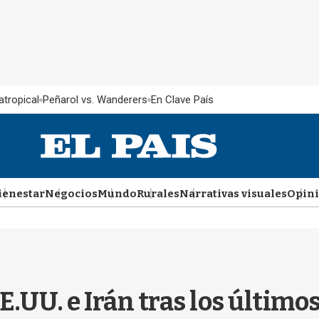
atropical
Peñarol vs. Wanderers
En Clave País
ienestar
Negocios
Mundo
Rurales
Narrativas visuales
Opin
E.UU. e Irán tras los últimos