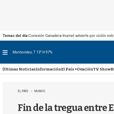
Temas del día:
Conexión Ganadera
Inumet advierte por ciclón extr
Montevideo, T 13° H 97%
M
e
n
u
Últimas Noticias
Información
El País +
Ovación
TV Show
B
EL PAÍS
MUNDO
Fin de la tregua entre E