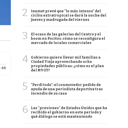
2
Inumet prevé que "lo más intenso" del
ciclón extratropical se dará la noche del
jueves y madrugada del viernes
3
El ocaso de las galerías del Centro y el
boom en Pocitos: cómo se reconfigura el
mercado de locales comerciales
4
Gobierno quiere llevar mil familias a
Ciudad Vieja aprovechando ocho
propiedades públicas: ¿cómo es el plan
Duración: 46 segundos
:46
del MVOT?
5
"Perdí todo": el conmovedor pedido de
ayuda de una periodista deportiva tras
incendio de su casa
6
Las "presiones" de Estados Unidos que ha
recibido el gobierno en este período y
qué diálogo se está manteniendo