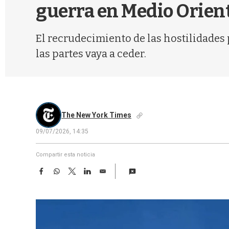
guerra en Medio Orien
El recrudecimiento de las hostilidades 
las partes vaya a ceder.
The New York Times
09/07/2026, 14:35
Compartir esta noticia
F
W
T
L
E
a
h
w
i
m
c
a
i
n
a
e
t
t
k
i
b
s
t
e
l
o
A
e
d