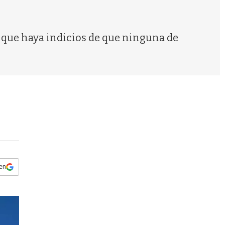
s
q
u
e
n que haya indicios de que ninguna de
d
a
 en