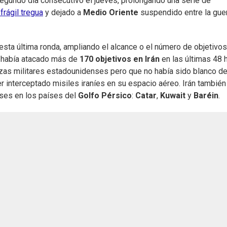
egundo día consecutivo el jueves, prolongando una serie de
frágil tregua
y dejado a
Medio Oriente
suspendido entre la guer
sta última ronda, ampliando el alcance o el número de objetivos.
e había atacado más de
170 objetivos en Irán
en las últimas 48 
rzas militares estadounidenses pero que no había sido blanco de 
r interceptado misiles iraníes en su espacio aéreo. Irán también
nses en los países del
Golfo Pérsico
:
Catar
,
Kuwait
y
Baréin
.