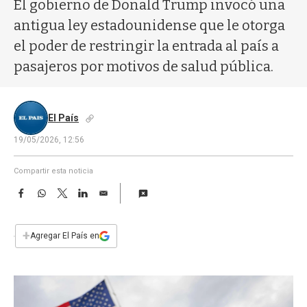
a
El gobierno de Donald Trump invocó una
antigua ley estadounidense que le otorga
el poder de restringir la entrada al país a
pasajeros por motivos de salud pública.
El País
19/05/2026, 12:56
Compartir esta noticia
F
W
T
L
E
a
h
w
i
m
c
a
i
n
a
e
t
t
k
i
+
Agregar El País en
b
s
t
e
l
o
A
e
d
o
p
r
I
k
p
n