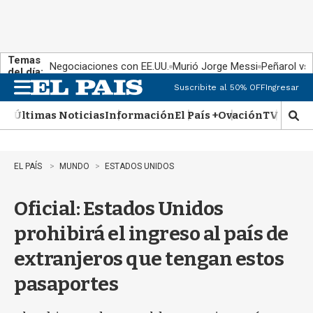
Temas
Negociaciones con EE.UU.
Murió Jorge Messi
Peñarol vs
del día:
Suscribite al 50% OFF
Ingresar
M
e
Últimas Noticias
Información
El País +
Ovación
TV Show
n
M
u
o
s
t
EL PAÍS
MUNDO
ESTADOS UNIDOS
r
a
Oficial: Estados Unidos
r
b
prohibirá el ingreso al país de
�
s
extranjeros que tengan estos
q
u
pasaportes
e
d