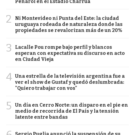
Peñarol en el Estadio Charrúa
2
Ni Montevideo ni Punta del Este: la ciudad
uruguaya rodeada de naturaleza donde las
propiedades se revalorizan más de un 20%
3
Lacalle Pou rompe bajo perfil y blancos
esperan con expectativa su discurso en acto
en Ciudad Vieja
4
Una estrella de la televisión argentina fue a
ver el show de Gustaf y quedó deslumbrada:
"Quiero trabajar con vos"
5
Un día en Cerro Norte: un disparo en el pie en
medio de recorrida de El País y la tensión
latente entre bandas
6
Sergio Puglia anunció la suspensión de su