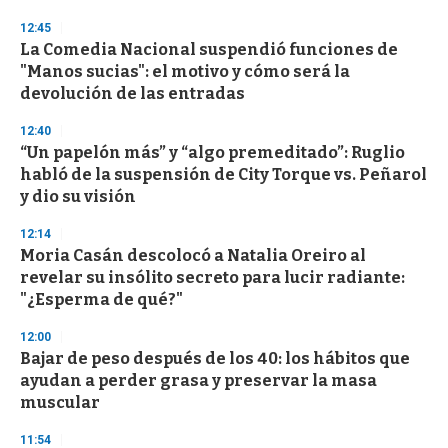
3
s
12:45
e
La Comedia Nacional suspendió funciones de
c
"Manos sucias": el motivo y cómo será la
o
n
devolución de las entradas
d
s
12:40
“Un papelón más” y “algo premeditado”: Ruglio
habló de la suspensión de City Torque vs. Peñarol
y dio su visión
12:14
Moria Casán descolocó a Natalia Oreiro al
revelar su insólito secreto para lucir radiante:
"¿Esperma de qué?"
12:00
Bajar de peso después de los 40: los hábitos que
ayudan a perder grasa y preservar la masa
muscular
11:54