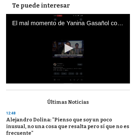
Te puede interesar
El mal momento de Yanina Gasañol con un hincha argentino en "Subrayado"
0
s
e
c
Últimas Noticias
o
n
12:48
d
Alejandro Dolina: "Pienso que soy un poco
s
o
inusual, no una cosa que resalta pero sí que no es
f
frecuente"
3