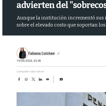
advierten del "sobreco
Aunque la institución incrementó sus in
sobre el elevado costo que soportan los
Fabiana Culshaw
19/05/2026, 03:45
Compartir esta noticia
F
W
T
L
E
a
h
w
i
m
c
a
i
n
a
e
t
t
k
i
b
s
t
e
l
o
A
e
d