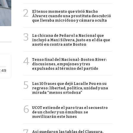
2
El tenso momento que vivió Nacho
Álvarez cuando una prostituta descubrió
que llevaba micrófono y cámara oculta
3
La chicana de Peñarol a Nacional que
incluyó a Maxi Silvera, justo en el día que
anotó en contra ante Boston
4
Tenso final del Nacional-Boston River:
discusiones, empujones y tres
expulsados al término del partido
Duración: 49 segundos
:49
5
Las 10 frases que dejó Lacalle Pou en su
regreso: libertad, política, unidad y una
mirada “menos ortodoxa”
6
UCOT extiende el paro tras el secuestro
de un chofer y un ómnibus: se
movilizarán este lunes
Así quedaron las tablas del Clausura,