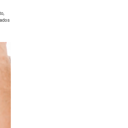
to,
vados