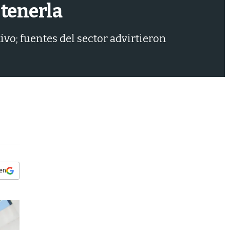
s
stenerla
q
u
e
ivo; fuentes del sector advirtieron
d
a
 en