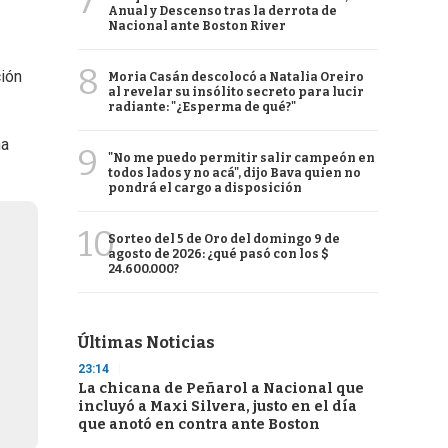
7
Anual y Descenso tras la derrota de
Nacional ante Boston River
8
ción
Moria Casán descolocó a Natalia Oreiro
al revelar su insólito secreto para lucir
radiante: "¿Esperma de qué?"
na
9
"No me puedo permitir salir campeón en
todos lados y no acá", dijo Bava quien no
pondrá el cargo a disposición
10
Sorteo del 5 de Oro del domingo 9 de
agosto de 2026: ¿qué pasó con los $
24.600.000?
Últimas Noticias
23:14
La chicana de Peñarol a Nacional que
incluyó a Maxi Silvera, justo en el día
que anotó en contra ante Boston