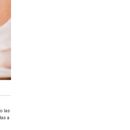
o las
das a