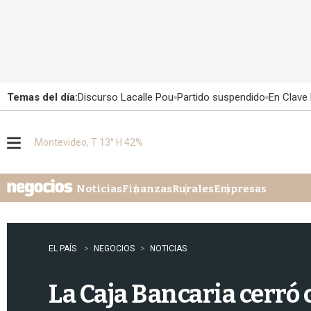
Temas del día:
Discurso Lacalle Pou
Partido suspendido
En Clave 
Montevideo, T 13° H 42%
M
e
n
u
Noticias
Finanzas
Rurales
Empresas
EL PAÍS
NEGOCIOS
NOTICIAS
La Caja Bancaria cerró 