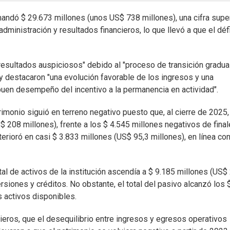
andó $ 29.673 millones (unos US$ 738 millones), una cifra super
inistración y resultados financieros, lo que llevó a que el défi
resultados auspiciosos" debido al "proceso de transición gradua
 y destacaron "una evolución favorable de los ingresos y una
buen desempeño del incentivo a la permanencia en actividad".
rimonio siguió en terreno negativo puesto que, al cierre de 2025,
S$ 208 millones), frente a los $ 4.545 millones negativos de fina
terioró en casi $ 3.833 millones (US$ 95,3 millones), en línea con
al de activos de la institución ascendía a $ 9.185 millones (US$
rsiones y créditos. No obstante, el total del pasivo alcanzó los 
 activos disponibles.
cieros, que el desequilibrio entre ingresos y egresos operativos