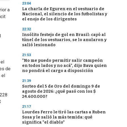
23:04
La charla de Eguren en el vestuario de
ior a
Nacional, el silencio de los futbolistas y
cit
el enojo de los dirigentes
22:32
Insólito festejo de gol en Brasil: cayó al
l
túnel de los vestuarios, se lo anularon y
salió lesionado
21:53
"No me puedo permitir salir campeón
 el
en todos lados y no acá", dijo Bava quien
les de
no pondrá el cargo a disposición
 el
21:39
Sorteo del 5 de Oro del domingo 9 de
agosto de 2026: ¿qué pasó con los $
 228
24.600.000?
$
21:17
Lourdes Ferro le tiró las cartas a Ruben
Sosa y le salió la más temida: qué
significa "el diablo"