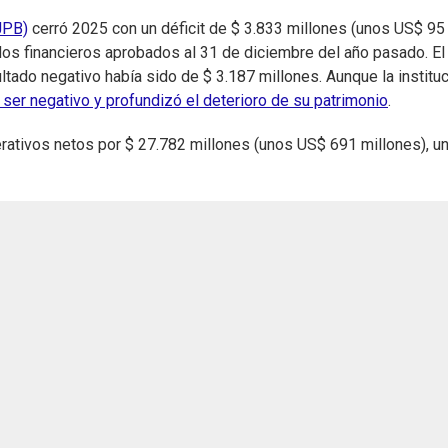
JPB)
cerró 2025 con un déficit de $ 3.833 millones (unos US$ 95
os financieros aprobados al 31 de diciembre del año pasado. El
ultado negativo había sido de $ 3.187 millones. Aunque la institu
a ser negativo y profundizó el deterioro de su patrimonio
.
perativos netos por $ 27.782 millones (unos US$ 691 millones), u