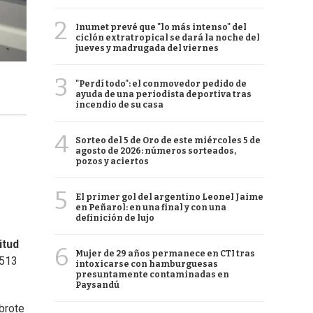
2
Inumet prevé que "lo más intenso" del
ciclón extratropical se dará la noche del
jueves y madrugada del viernes
3
"Perdí todo": el conmovedor pedido de
ayuda de una periodista deportiva tras
incendio de su casa
4
Sorteo del 5 de Oro de este miércoles 5 de
agosto de 2026: números sorteados,
pozos y aciertos
5
El primer gol del argentino Leonel Jaime
en Peñarol: en una final y con una
definición de lujo
itud
6
Mujer de 29 años permanece en CTI tras
 513
intoxicarse con hamburguesas
presuntamente contaminadas en
Paysandú
 brote