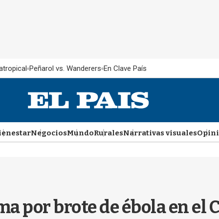
atropical
Peñarol vs. Wanderers
En Clave País
ienestar
Negocios
Mundo
Rurales
Narrativas visuales
Opin
a por brote de ébola en el 