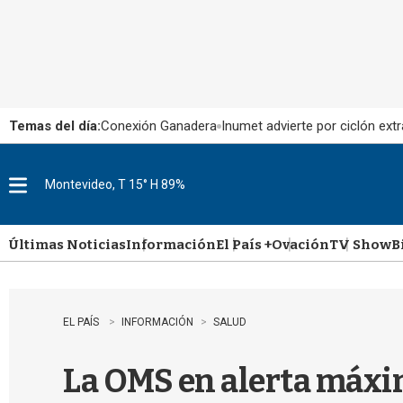
Temas del día:
Conexión Ganadera
Inumet advierte por ciclón extr
Montevideo, T 15° H 89%
M
e
n
u
Últimas Noticias
Información
El País +
Ovación
TV Show
B
EL PAÍS
INFORMACIÓN
SALUD
La OMS en alerta máxim