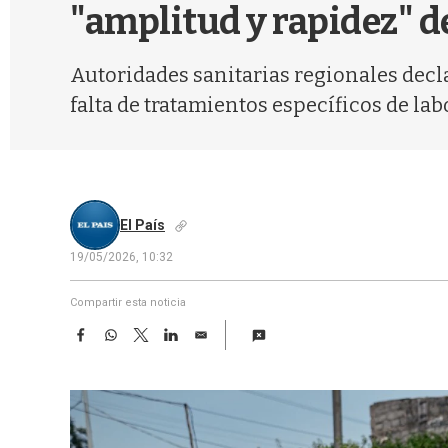
"amplitud y rapidez" 
Autoridades sanitarias regionales decl
falta de tratamientos específicos de lab
El País
19/05/2026, 10:32
Compartir esta noticia
F
W
T
L
E
a
h
w
i
m
c
a
i
n
a
e
t
t
k
i
b
s
t
e
l
o
A
e
d