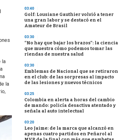
03:40
l
Golf: Lousiane Gauthier volvió a tener
una gran labor y se destacó en el
Amateur de Brasil
03:30
iones
“No hay que bajar los brazos”: la ciencia
que muestra cómo podemos tomar las
riendas de nuestra salud
 la
03:30
la
Emblemas de Nacional que se retiraron
ema
en el club: de las sorpresas al impacto
de las lesiones y nuevos técnicos
de la
io,
03:25
Colombia en alerta a horas del cambio
de mando: policía desactiva atentado y
señala al auto intelectual
03:20
Leo Jaime: de la marca que alcanzó en
apenas cuatro partidos en Peñarol al
MVP de la final con más que gambetas