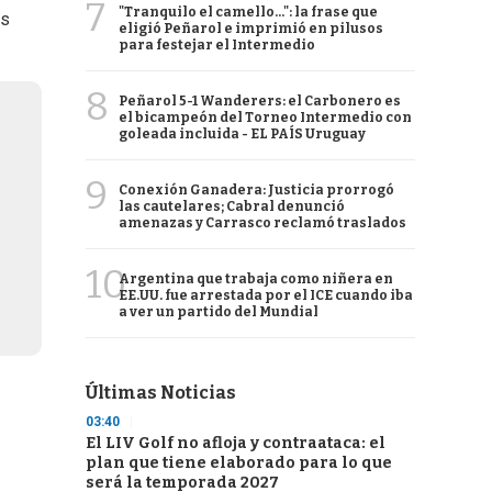
7
"Tranquilo el camello...": la frase que
as
eligió Peñarol e imprimió en pilusos
para festejar el Intermedio
8
Peñarol 5-1 Wanderers: el Carbonero es
el bicampeón del Torneo Intermedio con
goleada incluida - EL PAÍS Uruguay
9
Conexión Ganadera: Justicia prorrogó
las cautelares; Cabral denunció
amenazas y Carrasco reclamó traslados
10
Argentina que trabaja como niñera en
EE.UU. fue arrestada por el ICE cuando iba
a ver un partido del Mundial
Últimas Noticias
03:40
El LIV Golf no afloja y contraataca: el
plan que tiene elaborado para lo que
será la temporada 2027