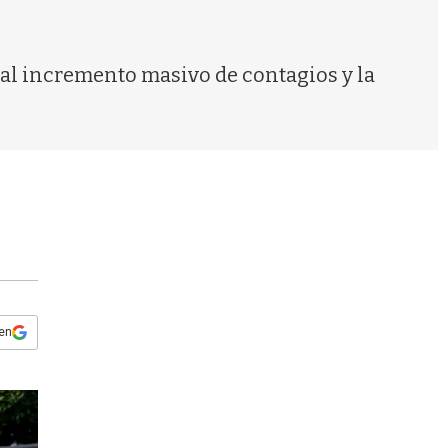
s
q
u
e
 al incremento masivo de contagios y la
d
a
 en