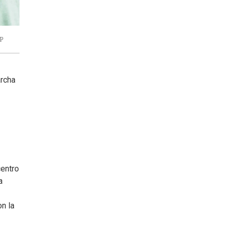
P
archa
centro
a
on la