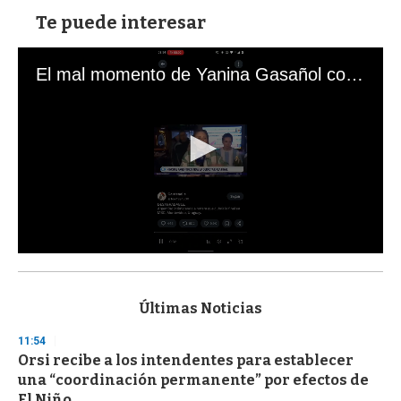
Te puede interesar
El mal momento de Yanina Gasañol con un hincha argentino en "Subrayado"
0
s
e
c
Últimas Noticias
o
n
11:54
d
Orsi recibe a los intendentes para establecer
s
o
una “coordinación permanente” por efectos de
f
El Niño