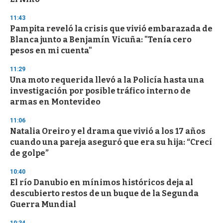
3
3
s
11:43
e
Pampita reveló la crisis que vivió embarazada de
c
Blanca junto a Benjamín Vicuña: "Tenía cero
o
n
pesos en mi cuenta"
d
s
11:29
Una moto requerida llevó a la Policía hasta una
investigación por posible tráfico interno de
armas en Montevideo
11:06
Natalia Oreiro y el drama que vivió a los 17 años
cuando una pareja aseguró que era su hija: “Crecí
de golpe”
10:40
El río Danubio en mínimos históricos deja al
descubierto restos de un buque de la Segunda
Guerra Mundial
10:34