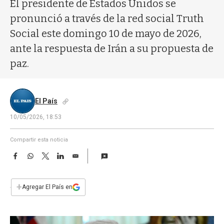
a
El presidente de Estados Unidos se
pronunció a través de la red social Truth
Social este domingo 10 de mayo de 2026,
ante la respuesta de Irán a su propuesta de
paz.
El País
10/05/2026, 18:53
Compartir esta noticia
F
W
T
L
E
a
h
w
i
m
c
a
i
n
a
e
t
t
k
i
+
Agregar El País en
b
s
t
e
l
o
A
e
d
o
p
r
I
k
p
n