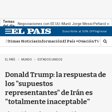
Temas
Negociaciones con EE.UU.
Murió Jorge Messi
Peñarol vs
del día:
Suscribite al 50% OFF
Ingresar
M
e
Últimas Noticias
Información
El País +
Ovación
TV Show
n
M
u
o
s
t
EL PAÍS
MUNDO
ESTADOS UNIDOS
r
a
Donald Trump: la respuesta de
r
b
los "supuestos
�
s
representantes" de Irán es
q
u
"totalmente inaceptable"
e
d