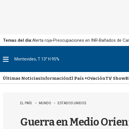
Temas del día:
Alerta roja
Preocupaciones en INR
Bañados de Ca
Montevideo, T 13° H 95%
M
e
n
u
Últimas Noticias
Información
El País +
Ovación
TV Show
B
EL PAÍS
MUNDO
ESTADOS UNIDOS
Guerra en Medio Orient