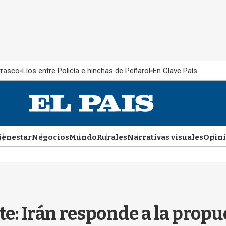
rrasco
Líos entre Policía e hinchas de Peñarol
En Clave País
ienestar
Negocios
Mundo
Rurales
Narrativas visuales
Opin
e: Irán responde a la propu