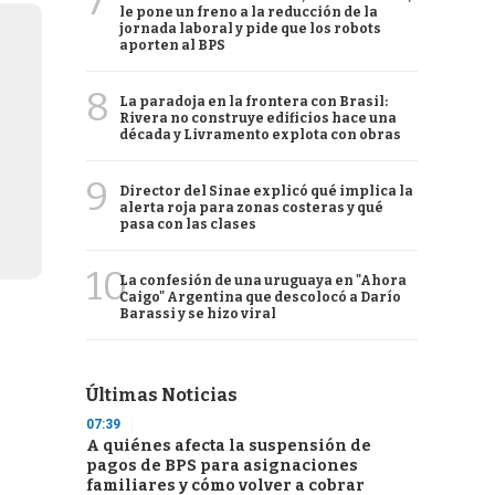
7
le pone un freno a la reducción de la
jornada laboral y pide que los robots
aporten al BPS
8
La paradoja en la frontera con Brasil:
Rivera no construye edificios hace una
década y Livramento explota con obras
9
Director del Sinae explicó qué implica la
alerta roja para zonas costeras y qué
pasa con las clases
10
La confesión de una uruguaya en "Ahora
Caigo" Argentina que descolocó a Darío
Barassi y se hizo viral
Últimas Noticias
07:39
A quiénes afecta la suspensión de
pagos de BPS para asignaciones
familiares y cómo volver a cobrar