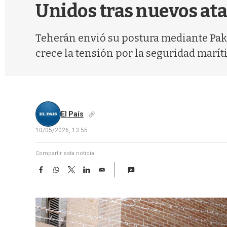
Unidos tras nuevos at
Teherán envió su postura mediante Pakis
crece la tensión por la seguridad marít
El País
10/05/2026, 13:55
Compartir esta noticia
F
W
T
L
E
a
h
w
i
m
c
a
i
n
a
e
t
t
k
i
b
s
t
e
l
o
A
e
d