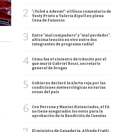
2
"¡Volvé a Adeom!": el filoso comentario de
Yesty Prieto a Valeria Ripoll en plena
Cena de Famosos
3
Entre "mal compañero" y "mal perdedor",
altísima tensión en vivo entre dos
integrantes de programa radial
4
Cómo fue el siniestro de tránsito por el
que murió Gabriel Rossi, secretario
general de Drogas
5
Gobierno declaró la alerta roja por las
condiciones meteorológicas en varias
zonas del país
6
Con Perrone y Manini distanciados, el FA
no tiene asegurados los votos para la
r
aprobación de la Rendición de Cuentas
El ministro de Ganadería, Alfredo Fratti,