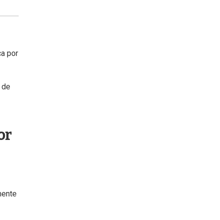
ca por
 de
or
mente