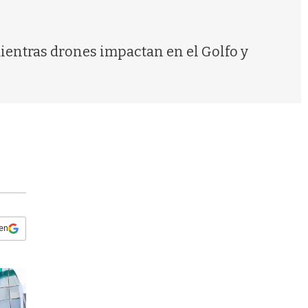
s
q
u
e
mientras drones impactan en el Golfo y
d
a
 en