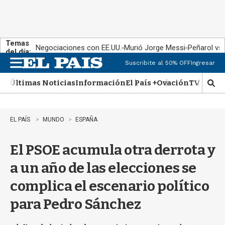
Temas
Negociaciones con EE.UU.
Murió Jorge Messi
Peñarol vs
del día:
Suscribite al 50% OFF
Ingresar
M
e
Últimas Noticias
Información
El País +
Ovación
TV Show
n
M
u
o
s
t
EL PAÍS
MUNDO
ESPAÑA
r
a
El PSOE acumula otra derrota y
r
b
a un año de las elecciones se
�
s
complica el escenario político
q
u
para Pedro Sánchez
e
d