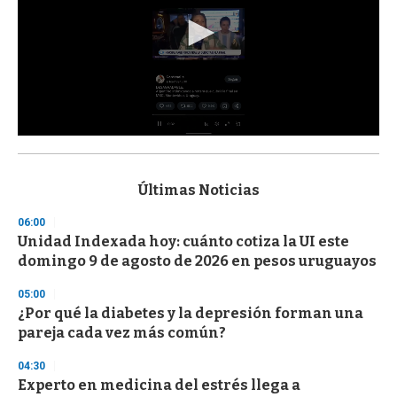
0
s
e
c
Últimas Noticias
o
n
06:00
d
Unidad Indexada hoy: cuánto cotiza la UI este
s
o
domingo 9 de agosto de 2026 en pesos uruguayos
f
3
05:00
3
s
¿Por qué la diabetes y la depresión forman una
e
pareja cada vez más común?
c
o
04:30
n
d
Experto en medicina del estrés llega a
s