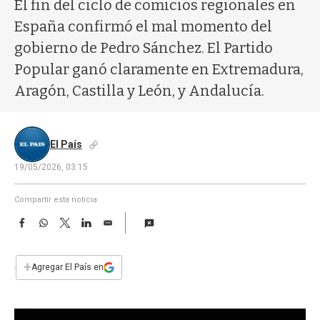
a
El fin del ciclo de comicios regionales en
España confirmó el mal momento del
gobierno de Pedro Sánchez. El Partido
Popular ganó claramente en Extremadura,
Aragón, Castilla y León, y Andalucía.
El País
19/05/2026, 03:15
Compartir esta noticia
F
W
T
L
E
a
h
w
i
m
c
a
i
n
a
e
t
t
k
i
+
Agregar El País en
b
s
t
e
l
o
A
e
d
o
p
r
I
k
p
n