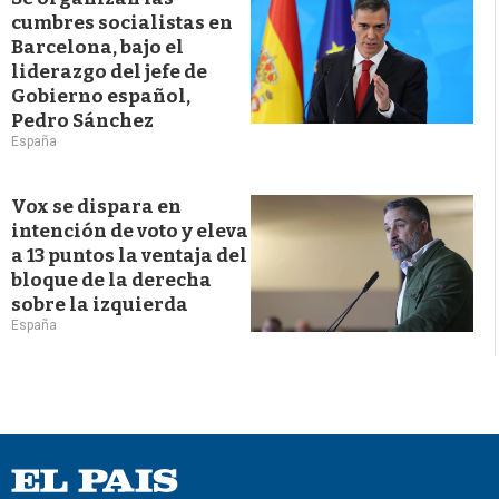
cumbres socialistas en
Barcelona, bajo el
liderazgo del jefe de
Gobierno español,
Pedro Sánchez
España
Vox se dispara en
intención de voto y eleva
a 13 puntos la ventaja del
bloque de la derecha
sobre la izquierda
España