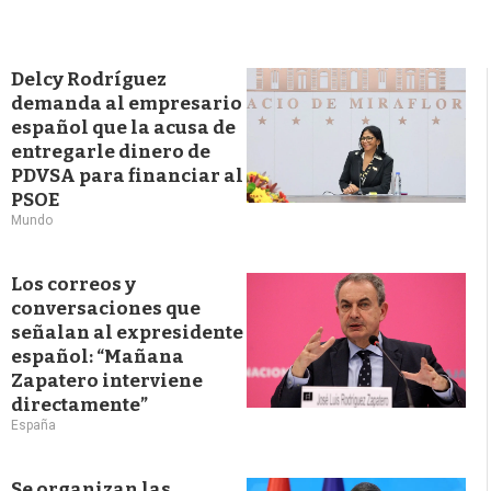
Delcy Rodríguez
demanda al empresario
español que la acusa de
entregarle dinero de
PDVSA para financiar al
PSOE
Mundo
Los correos y
conversaciones que
señalan al expresidente
español: “Mañana
Zapatero interviene
directamente”
España
Se organizan las