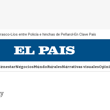
rrasco
Líos entre Policía e hinchas de Peñarol
En Clave País
ienestar
Negocios
Mundo
Rurales
Narrativas visuales
Opin
ay