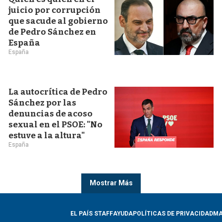
juicio por corrupción
que sacude al gobierno
de Pedro Sánchez en
España
España
La autocrítica de Pedro
Sánchez por las
denuncias de acoso
sexual en el PSOE: "No
estuve a la altura"
España
Mostrar Más
EL PAÍS STAFF
AYUDA
POLÍTICAS DE PRIVACIDAD
MA