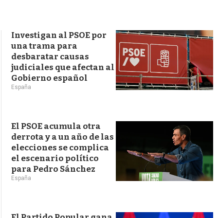
s
q
u
e
Investigan al PSOE por
d
una trama para
a
desbaratar causas
judiciales que afectan al
Gobierno español
España
El PSOE acumula otra
derrota y a un año de las
elecciones se complica
el escenario político
para Pedro Sánchez
España
El Partido Popular gana