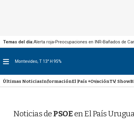
Temas del día:
Alerta roja
Preocupaciones en INR
Bañados de Ca
M
Montevideo, T 13° H 95%
e
n
u
Últimas Noticias
Información
El País +
Ovación
TV Show
B
Noticias de
PSOE
en El País Urugu