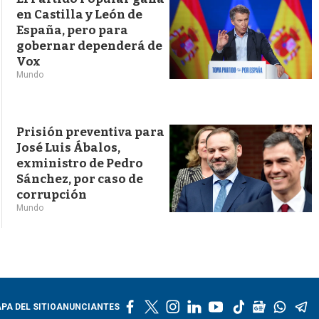
en Castilla y León de
España, pero para
gobernar dependerá de
Vox
Mundo
Prisión preventiva para
José Luis Ábalos,
exministro de Pedro
Sánchez, por caso de
corrupción
Mundo
f
t
i
l
y
t
g
w
t
PA DEL SITIO
ANUNCIANTES