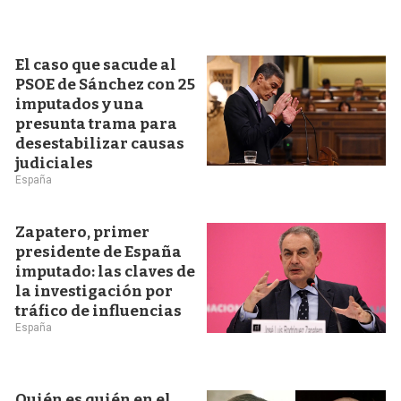
El caso que sacude al
PSOE de Sánchez con 25
imputados y una
presunta trama para
desestabilizar causas
judiciales
España
Zapatero, primer
presidente de España
imputado: las claves de
la investigación por
tráfico de influencias
España
Quién es quién en el