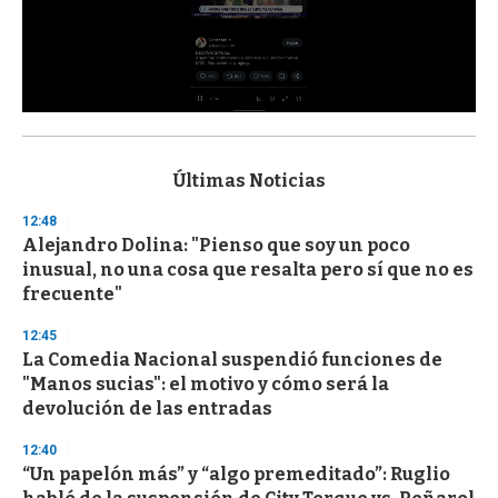
0
s
e
c
Últimas Noticias
o
n
12:48
d
Alejandro Dolina: "Pienso que soy un poco
s
o
inusual, no una cosa que resalta pero sí que no es
f
frecuente"
3
3
s
12:45
e
La Comedia Nacional suspendió funciones de
c
"Manos sucias": el motivo y cómo será la
o
n
devolución de las entradas
d
s
12:40
“Un papelón más” y “algo premeditado”: Ruglio