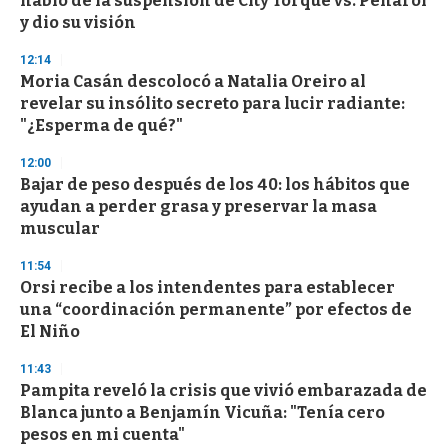
habló de la suspensión de City Torque vs. Peñarol
y dio su visión
12:14
Moria Casán descolocó a Natalia Oreiro al
revelar su insólito secreto para lucir radiante:
"¿Esperma de qué?"
12:00
Bajar de peso después de los 40: los hábitos que
ayudan a perder grasa y preservar la masa
muscular
11:54
Orsi recibe a los intendentes para establecer
una “coordinación permanente” por efectos de
El Niño
11:43
Pampita reveló la crisis que vivió embarazada de
Blanca junto a Benjamín Vicuña: "Tenía cero
pesos en mi cuenta"