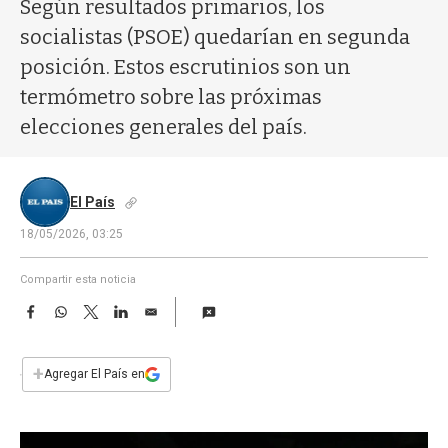
a
Según resultados primarios, los
socialistas (PSOE) quedarían en segunda
posición. Estos escrutinios son un
termómetro sobre las próximas
elecciones generales del país.
El País
18/05/2026, 03:25
Compartir esta noticia
F
W
T
L
E
a
h
w
i
m
c
a
i
n
a
e
t
t
k
i
+
Agregar El País en
b
s
t
e
l
o
A
e
d
o
p
r
I
k
p
n