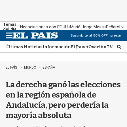
Temas
Negociaciones con EE.UU.
Murió Jorge Messi
Peñarol vs
del día:
Suscribite al 50% OFF
Ingresar
M
e
Últimas Noticias
Información
El País +
Ovación
TV Show
n
M
u
o
s
t
EL PAÍS
MUNDO
ESPAÑA
r
a
La derecha ganó las elecciones
r
b
en la región española de
�
s
Andalucía, pero perdería la
q
u
mayoría absoluta
e
d