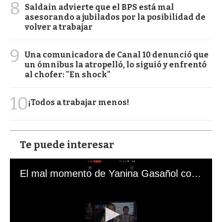
8
Saldain advierte que el BPS está mal
asesorando a jubilados por la posibilidad de
volver a trabajar
9
Una comunicadora de Canal 10 denunció que
un ómnibus la atropelló, lo siguió y enfrentó
al chofer: "En shock"
10
¡Todos a trabajar menos!
Te puede interesar
El mal momento de Yanina Gasañol con un hincha argentino en "Subrayado"