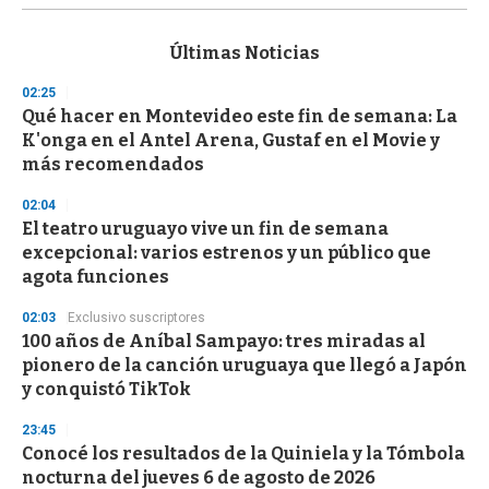
s
e
c
Últimas Noticias
o
n
02:25
d
Qué hacer en Montevideo este fin de semana: La
s
o
K'onga en el Antel Arena, Gustaf en el Movie y
f
más recomendados
3
3
s
02:04
e
El teatro uruguayo vive un fin de semana
c
excepcional: varios estrenos y un público que
o
n
agota funciones
d
s
02:03
Exclusivo suscriptores
100 años de Aníbal Sampayo: tres miradas al
pionero de la canción uruguaya que llegó a Japón
y conquistó TikTok
23:45
Conocé los resultados de la Quiniela y la Tómbola
nocturna del jueves 6 de agosto de 2026