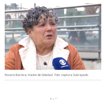
o
p
r
I
k
p
n
Rosario Barrera, madre de Soledad.
Foto: captura Subrayado.