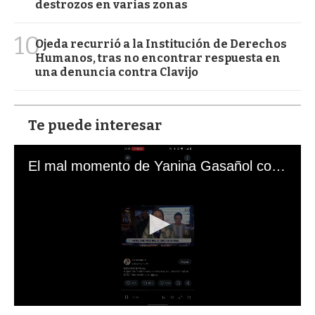
destrozos en varias zonas
10
Ojeda recurrió a la Institución de Derechos
Humanos, tras no encontrar respuesta en
una denuncia contra Clavijo
Te puede interesar
El mal momento de Yanina Gasañol con un hincha argentino en "Subrayado"
0