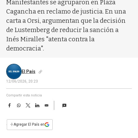
a
Manifestantes se agruparon en Plaza
Cagancha en reclamo de justicia. En una
carta a Orsi, argumentan que la decisión
de Lustemberg de reducir la sanción a
Inés Miralles "atenta contra la
democracia".
El País
12/06/2026, 20:23
Compartir esta noticia
F
W
T
L
E
a
h
w
i
m
c
a
i
n
a
e
t
t
k
i
+
Agregar El País en
b
s
t
e
l
o
A
e
d