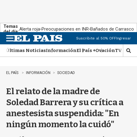
Temas
Alerta roja
Preocupaciones en INR
Bañados de Carrasco
del día:
Suscribite al 50% OFF
Ingresar
M
e
Últimas Noticias
Información
El País +
Ovación
TV Show
n
M
u
o
s
t
EL PAÍS
INFORMACIÓN
SOCIEDAD
r
a
El relato de la madre de
r
b
Soledad Barrera y su crítica a
�
s
anestesista suspendida: "En
q
u
ningún momento la cuidó"
e
d