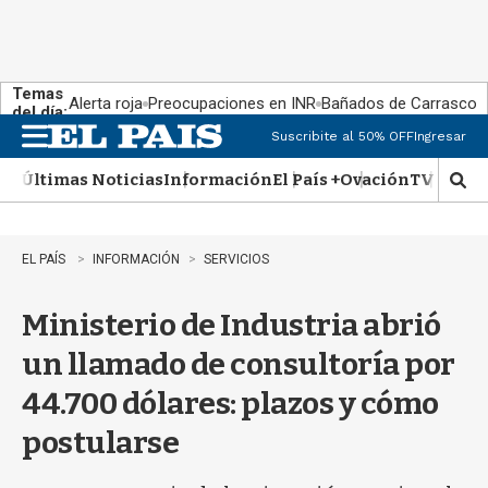
Temas
Alerta roja
Preocupaciones en INR
Bañados de Carrasco
del día:
Suscribite al 50% OFF
Ingresar
M
e
Últimas Noticias
Información
El País +
Ovación
TV Show
n
M
u
o
s
t
EL PAÍS
INFORMACIÓN
SERVICIOS
r
a
Ministerio de Industria abrió
r
b
un llamado de consultoría por
�
s
44.700 dólares: plazos y cómo
q
u
postularse
e
d