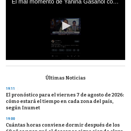
El mal momento de Yanina Gasañol con un hincha argentino en "Subrayado"
0
s
e
c
Últimas Noticias
o
n
19:11
d
El pronóstico para el viernes 7 de agosto de 2026:
s
o
cómo estará el tiempo en cada zona del país,
f
según Inumet
3
3
s
19:00
e
Cuántas horas conviene dormir después de los
c