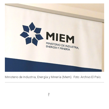
o
p
r
I
k
p
n
Ministerio de Industria, Energía y Minería (Miem).
Foto: Archivo El País.