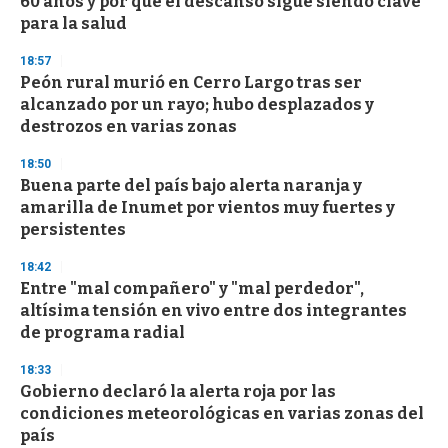
60 años y por qué el descanso sigue siendo clave
o
n
para la salud
d
s
18:57
Peón rural murió en Cerro Largo tras ser
alcanzado por un rayo; hubo desplazados y
destrozos en varias zonas
18:50
Buena parte del país bajo alerta naranja y
amarilla de Inumet por vientos muy fuertes y
persistentes
18:42
Entre "mal compañero" y "mal perdedor",
altísima tensión en vivo entre dos integrantes
de programa radial
18:33
Gobierno declaró la alerta roja por las
condiciones meteorológicas en varias zonas del
país