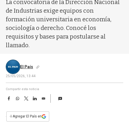
a
La convocatoria de la Dirección Nacional
de Industrias exige equipos con
formación universitaria en economía,
sociología o derecho. Conocé los
requisitos y bases para postularse al
llamado.
El País
25/05/2026, 13:44
Compartir esta noticia
F
W
T
L
E
a
h
w
i
m
c
a
i
n
a
e
t
t
k
i
+
Agregar El País en
b
s
t
e
l
o
A
e
d