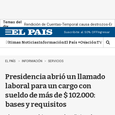
Temas del
Rendición de Cuentas
Temporal causa destrozos
En 
día:
Suscribite al 50% OFF
Ingresar
M
e
Últimas Noticias
Información
El País +
Ovación
TV Show
n
M
u
o
s
t
EL PAÍS
INFORMACIÓN
SERVICIOS
r
a
Presidencia abrió un llamado
r
b
laboral para un cargo con
�
s
sueldo de más de $ 102.000:
q
u
bases y requisitos
e
d