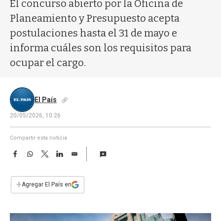
a
El concurso abierto por la Oficina de
Planeamiento y Presupuesto acepta
postulaciones hasta el 31 de mayo e
informa cuáles son los requisitos para
ocupar el cargo.
El País
20/05/2026, 10:26
Compartir esta noticia
F
W
T
L
E
a
h
w
i
m
c
a
i
n
a
e
t
t
k
i
+
Agregar El País en
b
s
t
e
l
o
A
e
d
o
p
r
I
k
p
n