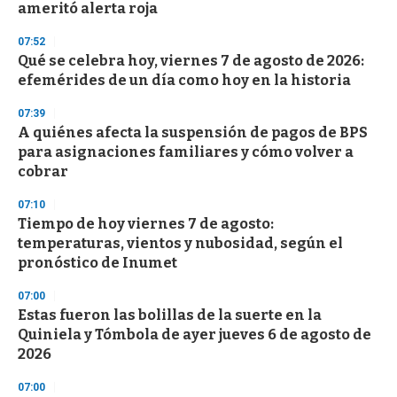
n
ameritó alerta roja
d
s
07:52
Qué se celebra hoy, viernes 7 de agosto de 2026:
efemérides de un día como hoy en la historia
07:39
A quiénes afecta la suspensión de pagos de BPS
para asignaciones familiares y cómo volver a
cobrar
07:10
Tiempo de hoy viernes 7 de agosto:
temperaturas, vientos y nubosidad, según el
pronóstico de Inumet
07:00
Estas fueron las bolillas de la suerte en la
Quiniela y Tómbola de ayer jueves 6 de agosto de
2026
07:00