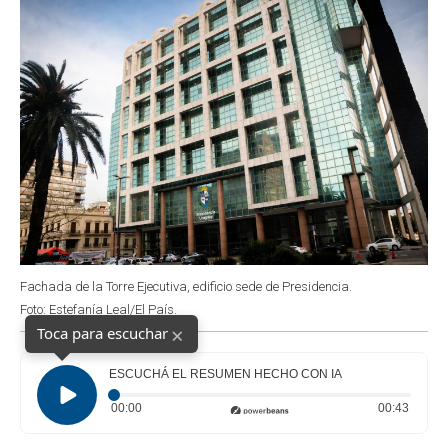
Fachada de la Torre Ejecutiva, edificio sede de Presidencia.
Foto: Estefanía Leal/El País.
×
Toca para escuchar
ESCUCHÁ EL RESUMEN HECHO CON IA
Tiempo transcurrido: 0 segundos
Duraci
00:00
00:43