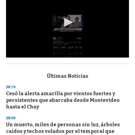
0
s
e
c
Últimas Noticias
o
n
08:19
d
Cesó la alerta amarilla por vientos fuertes y
s
o
persistentes que abarcaba desde Montevideo
f
hasta el Chuy
3
3
s
08:09
e
Un muerto, miles de personas sin luz, árboles
c
caídos y techos volados por el temporal que
o